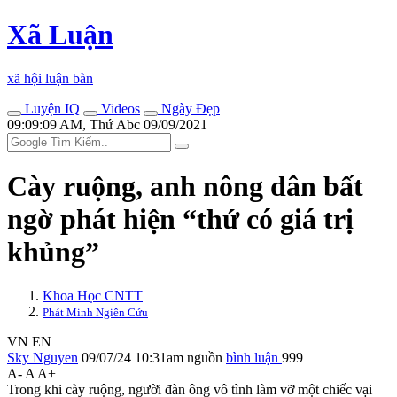
Xã Luận
xã hội luận bàn
Luyện IQ
Videos
Ngày Đẹp
09:09:09 AM, Thứ Abc 09/09/2021
Cày ruộng, anh nông dân bất
ngờ phát hiện “thứ có giá trị
khủng”
Khoa Học CNTT
Phát Minh Ngiên Cứu
VN
EN
Sky Nguyen
09/07/24 10:31am
nguồn
bình luận
999
A-
A
A+
Trong khi cày ruộng, người đàn ông vô tình làm vỡ một chiếc vại