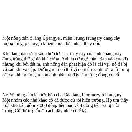
Một nông dân ở làng Újlengyel, miền Trung Hungary đang cày
ruộng thì gặp chuyện khiến cuộc đời anh ta thay đổi.
Khi đang đào ở độ sâu chưa tới 1m, máy cày của anh chàng này
đụng trúng thứ gì đó khá cứng. Anh ta cứ ngỡ mình đập vào cục đá
nhưng khi bới đất ra, anh nông dân phát hiện đó là cái vại, nó đã bị
vỡ sau khi va đập. Dường như có thứ gì đó màu xanh rơi ra từ trong
cái vại, khi nhìn gần hơn anh nhận ra đây là những đồng xu cổ.
Người nông dân lập tức báo cho Bảo tàng Ferrenczy ở Hungary.
Một nhóm các nhà khảo cổ đã được cử tới hiện trường. Họ tìm thấy
một kho báu gồm 7.000 đồng tiền bạc và 4 đồng tiền vàng thời
Trung Cổ được giấu đi cách đây nhiều thế kỷ.