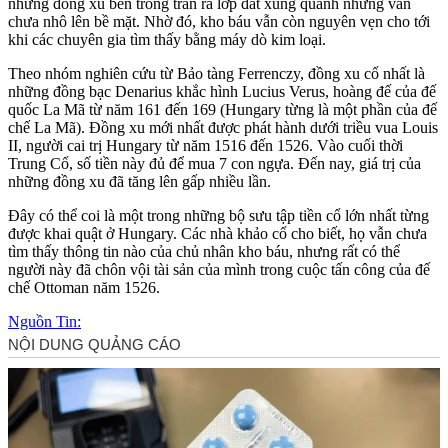
những đồng xu bên trong tràn ra lớp đất xung quanh nhưng vẫn
chưa nhô lên bề mặt. Nhờ đó, kho báu vẫn còn nguyên vẹn cho tới
khi các chuyên gia tìm thấy bằng máy dò kim loại.
Theo nhóm nghiên cứu từ Bảo tàng Ferrenczy, đồng xu cổ nhất là
những đồng bạc Denarius khắc hình Lucius Verus, hoàng đế của đế
quốc La Mã từ năm 161 đến 169 (Hungary từng là một phần của đế
chế La Mã). Đồng xu mới nhất được phát hành dưới triều vua Louis
II, người cai trị Hungary từ năm 1516 đến 1526. Vào cuối thời
Trung Cổ, số tiền này đủ để mua 7 con ngựa. Đến nay, giá trị của
những đồng xu đã tăng lên gấp nhiều lần.
Đây có thể coi là một trong những bộ sưu tập tiền cổ lớn nhất từng
được khai quật ở Hungary. Các nhà khảo cổ cho biết, họ vẫn chưa
tìm thấy thông tin nào của chủ nhân kho báu, nhưng rất có thể
người này đã chôn vội tài sản của mình trong cuộc tấn công của đế
chế Ottoman năm 1526.
Nguồn Tin: