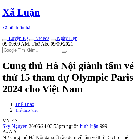
Xã Luận
xã hội luận bàn
Luyện IQ
Videos
Ngày Đẹp
09:09:09 AM, Thứ Abc 09/09/2021
Cung thủ Hà Nội giành tấm vé
thứ 15 tham dự Olympic Paris
2024 cho Việt Nam
Thể Thao
Thể thao Việt
VN
EN
Sky Nguyen
26/06/24 03:53pm
nguồn
bình luận
999
A-
A
A+
Nữ cung thủ Hà Nội đã xuất sắc đem về tấm vé thứ 15 cho Thể