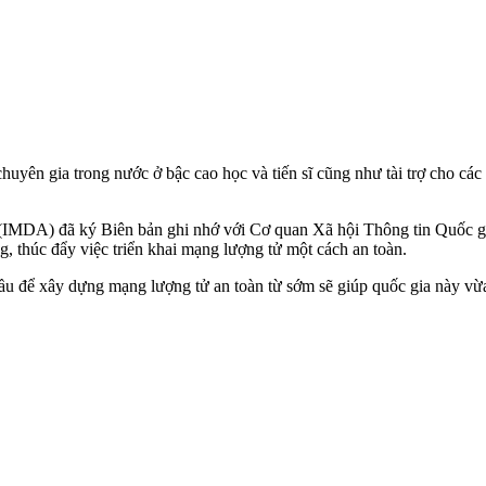
yên gia trong nước ở bậc cao học và tiến sĩ cũng như tài trợ cho các h
 (IMDA) đã ký Biên bản ghi nhớ với Cơ quan Xã hội Thông tin Quốc g
g, thúc đẩy việc triển khai mạng lượng tử một cách an toàn.
u để xây dựng mạng lượng tử an toàn từ sớm sẽ giúp quốc gia này vừa 