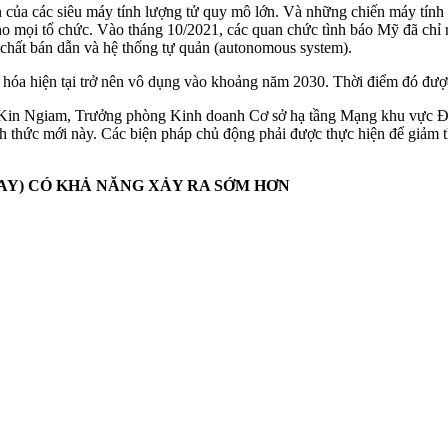
ện của các siêu máy tính lượng tử quy mô lớn. Và những chiến máy tính
cho mọi tổ chức. Vào tháng 10/2021, các quan chức tình báo Mỹ đã chỉ 
, chất bán dẫn và hệ thống tự quản (autonomous system).
 hóa hiện tại trở nên vô dụng vào khoảng năm 2030. Thời điểm đó đượ
g Kin Ngiam, Trưởng phòng Kinh doanh Cơ sở hạ tầng Mạng khu vực Đôn
thức mới này. Các biện pháp chủ động phải được thực hiện để giảm thi
AY) CÓ KHẢ NĂNG XẢY RA SỚM HƠN