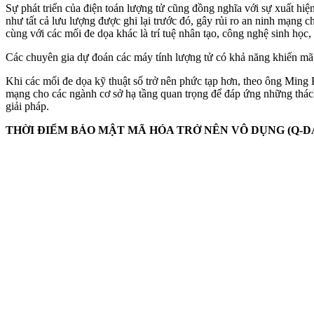
Sự phát triển của điện toán lượng tử cũng đồng nghĩa với sự xuất hi
như tất cả lưu lượng được ghi lại trước đó, gây rủi ro an ninh mạng 
cùng với các mối đe dọa khác là trí tuệ nhân tạo, công nghệ sinh học
Các chuyên gia dự đoán các máy tính lượng tử có khả năng khiến mã
Khi các mối đe dọa kỹ thuật số trở nên phức tạp hơn, theo ông Min
mạng cho các ngành cơ sở hạ tầng quan trọng để đáp ứng những thách 
giải pháp.
THỜI ĐIỂM BẢO MẬT MÃ HÓA TRỞ NÊN VÔ DỤNG (Q-D