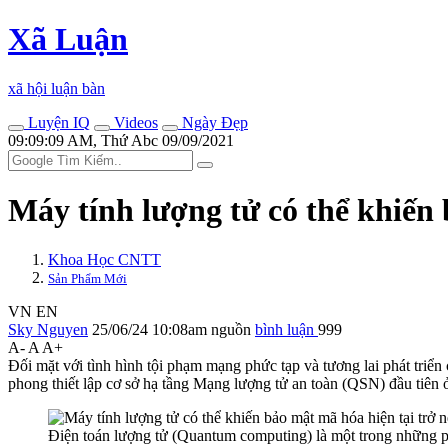
Xã Luận
xã hội luận bàn
Luyện IQ
Videos
Ngày Đẹp
09:09:09 AM, Thứ Abc 09/09/2021
Máy tính lượng tử có thể khiến 
Khoa Học CNTT
Sản Phẩm Mới
VN
EN
Sky Nguyen
25/06/24 10:08am
nguồn
bình luận
999
A-
A
A+
Đối mặt với tình hình tội phạm mạng phức tạp và tương lai phát triể
phong thiết lập cơ sở hạ tầng Mạng lượng tử an toàn (QSN) đầu ti
Điện toán lượng tử (Quantum computing) là một trong những ph