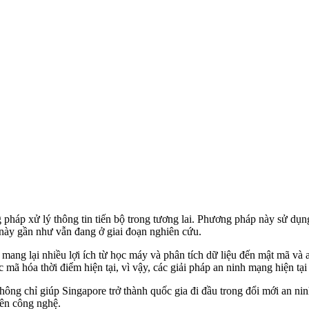
háp xử lý thông tin tiến bộ trong tương lai. Phương pháp này sử dụng
 này gần như vẫn đang ở giai đoạn nghiên cứu.
, mang lại nhiều lợi ích từ học máy và phân tích dữ liệu đến mật mã v
c mã hóa thời điểm hiện tại, vì vậy, các giải pháp an ninh mạng hiện tạ
ông chỉ giúp Singapore trở thành quốc gia đi đầu trong đổi mới an nin
ên công nghệ.