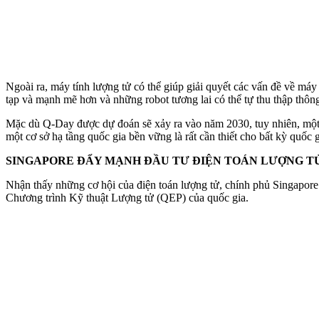
Ngoài ra, máy tính lượng tử có thể giúp giải quyết các vấn đề về má
tạp và mạnh mẽ hơn và những robot tương lai có thể tự thu thập thông 
Mặc dù Q-Day được dự đoán sẽ xảy ra vào năm 2030, tuy nhiên, một s
một cơ sở hạ tầng quốc gia bền vững là rất cần thiết cho bất kỳ q
SINGAPORE ĐẨY MẠNH ĐẦU TƯ ĐIỆN TOÁN LƯỢNG T
Nhận thấy những cơ hội của điện toán lượng tử, chính phủ Singapore
Chương trình Kỹ thuật Lượng tử (QEP) của quốc gia.