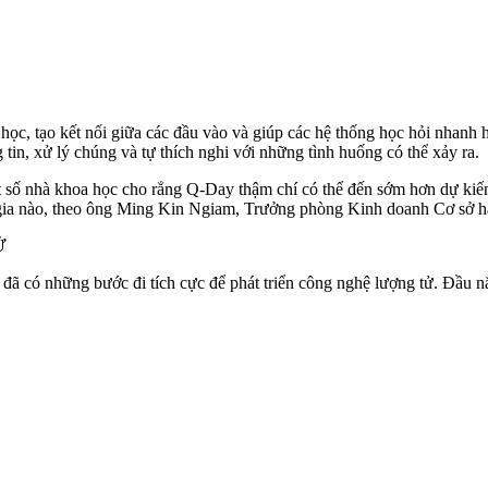
y học, tạo kết nối giữa các đầu vào và giúp các hệ thống học hỏi nhan
tin, xử lý chúng và tự thích nghi với những tình huống có thể xảy ra.
ố nhà khoa học cho rẳng Q-Day thậm chí có thể đến sớm hơn dự kiến ba
uốc gia nào, theo ông Ming Kin Ngiam, Trưởng phòng Kinh doanh Cơ s
Ử
 đã có những bước đi tích cực để phát triển công nghệ lượng tử. Đầu 