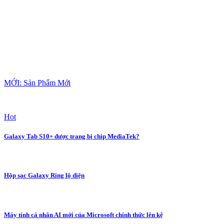
MỚI: Sản Phẩm Mới
Hot
Galaxy Tab S10+ được trang bị chip MediaTek?
Hộp sạc Galaxy Ring lộ diện
Máy tính cá nhân AI mới của Microsoft chính thức lên kệ