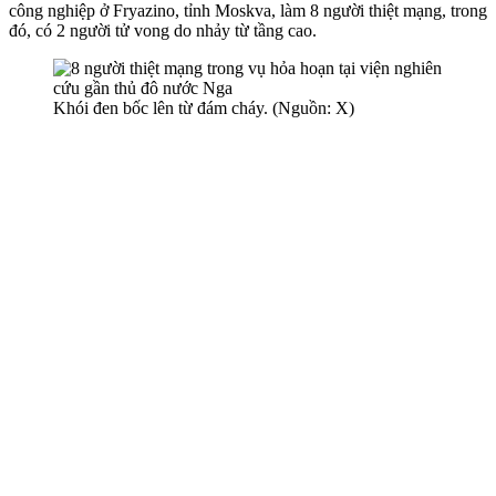
công nghiệp ở Fryazino, tỉnh Moskva, làm 8 người thiệt mạng, trong
đó, có 2 người t‌ử von‌g do nhảy từ tầng cao.
Khói đen bốc lên từ đám cháy. (Nguồn: X)