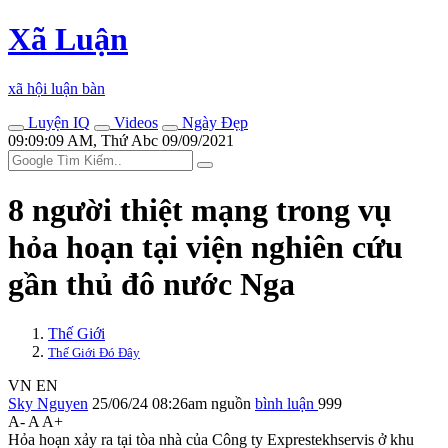
Xã Luận
xã hội luận bàn
Luyện IQ
Videos
Ngày Đẹp
09:09:09 AM, Thứ Abc 09/09/2021
8 người thiệt mạng trong vụ
hỏa hoạn tại viện nghiên cứu
gần thủ đô nước Nga
Thế Giới
Thế Giới Đó Đây
VN
EN
Sky Nguyen
25/06/24 08:26am
nguồn
bình luận
999
A-
A
A+
Hỏa hoạn xảy ra tại tòa nhà của Công ty Exprestekhservis ở khu