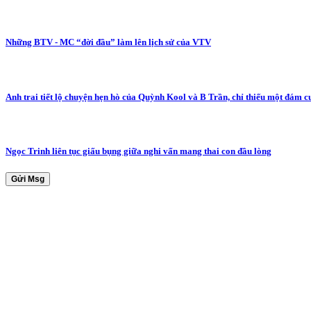
Những BTV - MC “đời đầu” làm lên lịch sử của VTV
Anh trai tiết lộ chuyện hẹn hò của Quỳnh Kool và B Trần, chỉ thiếu một đám c
Ngọc Trinh liên tục giấu bụng giữa nghi vấn mang thai con đầu lòng
Gửi Msg