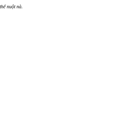
h‌ể nuột nà.