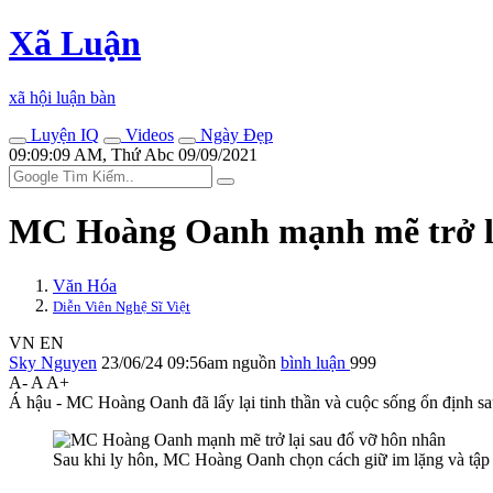
Xã Luận
xã hội luận bàn
Luyện IQ
Videos
Ngày Đẹp
09:09:09 AM, Thứ Abc 09/09/2021
MC Hoàng Oanh mạnh mẽ trở lạ
Văn Hóa
Diễn Viên Nghệ Sĩ Việt
VN
EN
Sky Nguyen
23/06/24 09:56am
nguồn
bình luận
999
A-
A
A+
Á hậu - MC Hoàng Oanh đã lấy lại tinh thần và cuộc sống ổn định sau 
Sau khi ly hôn, MC Hoàng Oanh chọn cách giữ im lặng và tập 