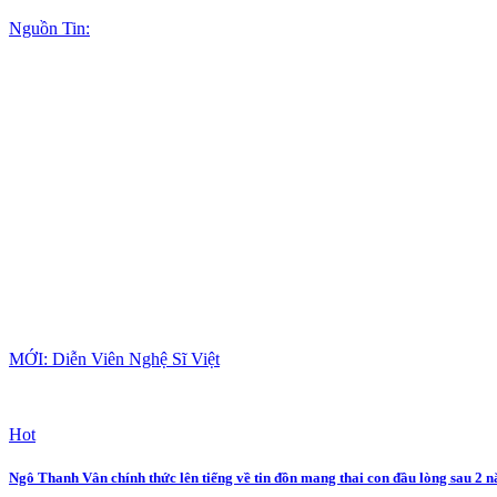
Nguồn Tin:
MỚI: Diễn Viên Nghệ Sĩ Việt
Hot
Ngô Thanh Vân chính thức lên tiếng về tin đồn mang thai con đầu lòng sau 2 