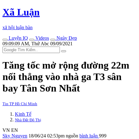
Xã Luận
xã hội luận bàn
Luyện IQ
Videos
Ngày Đẹp
09:09:09 AM, Thứ Abc 09/09/2021
Tăng tốc mở rộng đường 22m
nối thẳng vào nhà ga T3 sân
bay Tân Sơn Nhất
Tin TP Hồ Chí Minh
Kinh Tế
Nhà Đất Đô Thị
VN
EN
Sky Nguyen
18/06/24 02:53pm
nguồn
bình luận
999