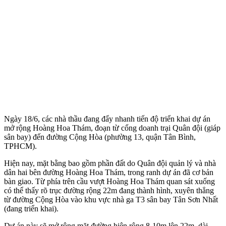
Ngày 18/6, các nhà thầu đang đẩy nhanh tiến độ triển khai dự án
mở rộng Hoàng Hoa Thám, đoạn từ cổng doanh trại Quân đội (giáp
sân bay) đến đường Cộng Hòa (phường 13, quận Tân Bình,
TPHCM).
Hiện nay, mặt bằng bao gồm phần đất do Quân đội quản lý và nhà
dân hai bên đường Hoàng Hoa Thám, trong ranh dự án đã cơ bản
bàn giao. Từ phía trên cầu vượt Hoàng Hoa Thám quan sát xuống
có thể thấy rõ trục đường rộng 22m đang thành hình, xuyên thẳng
từ đường Cộng Hòa vào khu vực nhà ga T3 sân bay Tân Sơn Nhất
(đang triển khai).
Dự án này sẽ mở rộng mặt đường hiện rộng 8-10m lên 22m, dài