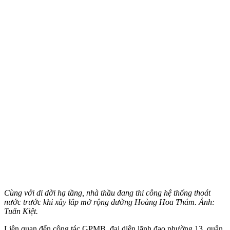
Cùng với di dời hạ tầng, nhà thầu đang thi công hệ thống thoát
nước trước khi xây lắp mở rộng đường Hoàng Hoa Thám. Ảnh:
Tuấn Kiệt.
Liên quan đến công tác GPMB, đại diện lãnh đạo phường 13, quận