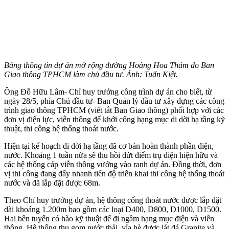
Bảng thông tin dự án mở rộng đường Hoàng Hoa Thám do Ban
Giao thông TPHCM làm chủ đầu tư. Ảnh: Tuấn Kiệt.
Ông Đỗ Hữu Lâm- Chỉ huy trưởng công trình dự án cho biết, từ
ngày 28/5, phía Chủ đầu tư- Ban Quản lý đầu tư xây dựng các công
trình giao thông TPHCM (viết tắt Ban Giao thông) phối hợp với các
đơn vị điện lực, viễn thông để khởi công hạng mục di dời hạ tầng kỹ
thuật, thi công hệ thống thoát nước.
Hiện tại kế hoạch di dời hạ tầng đã cơ bản hoàn thành phần điện,
nước. Khoảng 1 tuần nữa sẽ thu hồi dứt điểm trụ điện hiện hữu và
các hệ thống cáp viễn thông vướng vào ranh dự án. Đồng thời, đơn
vị thi công đang đẩy nhanh tiến độ triển khai thi công hệ thống thoát
nước và đã lắp đặt được 68m.
Theo Chỉ huy trưởng dự án, hệ thông cống thoát nước được lắp đặt
dài khoảng 1.200m bao gồm các loại D400, D800, D1000, D1500.
Hai bên tuyến có hào kỹ thuật để đi ngầm hạng mục điện và viễn
thông. Hệ thống thu gom nước thải, vỉa hè được lát đá Granite và