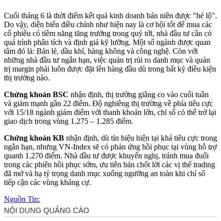
Cuối tháng 6 là thời điểm kết quả kinh doanh bán niên được "hé lộ".
Do vậy, diễn biến điều chỉnh như hiện nay là cơ hội tốt để mua các
cổ phiếu có tiềm năng tăng trưởng trong quý tới, nhà đầu tư cần có
quá trình phân tích và định giá kỹ lưỡng. Một số ngành được quan
tâm đó là: Bán lẻ, dầu khí, hàng không và công nghệ. Còn với
những nhà đầu tư ngắn hạn, việc quản trị rủi ro danh mục và quản
trị margin phải luôn được đặt lên hàng đầu dù trong bất kỳ điều kiện
thị trường nào.
Chứng khoán BSC
nhận định, thị trường giẳng co vào cuối tuần
và giảm mạnh gần 22 điểm. Độ nghiêng thị trường về phía tiêu cực
với 15/18 ngành giảm điểm với thanh khoản lớn, chỉ số có thể trở lại
giao dịch trong vùng 1.275 – 1.285 điểm.
Chứng khoán KB
nhận định, dù tín hiệu hiện tại khá tiêu cực trong
ngắn hạn, nhưng VN-Index sẽ có phản ứng hồi phục tại vùng hỗ trợ
quanh 1.270 điểm. Nhà đầu tư được khuyến nghị, tránh mua đuổi
trong các phiên hồi phục sớm, ưu tiên bán chốt lời các vị thế trading
đã mở và hạ tỷ trọng danh mục xuống ngưỡng an toàn khi chỉ số
tiếp cận các vùng kháng cự.
Nguồn Tin: