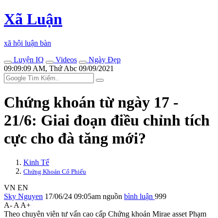
Xã Luận
xã hội luận bàn
Luyện IQ
Videos
Ngày Đẹp
09:09:09 AM, Thứ Abc 09/09/2021
Chứng khoán từ ngày 17 -
21/6: Giai đoạn điều chỉnh tích
cực cho đà tăng mới?
Kinh Tế
Chứng Khoán Cổ Phiếu
VN
EN
Sky Nguyen
17/06/24 09:05am
nguồn
bình luận
999
A-
A
A+
Theo chuyên viên tư vấn cao cấp Chứng khoán Mirae as‌set Phạm