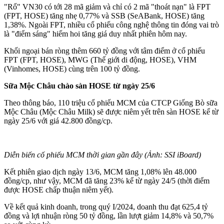
"Rổ" VN30 có tới 28 mã giảm và chỉ có 2 mã "thoát nạn" là FPT
(FPT, HOSE) tăng nhẹ 0,77% và SSB (SeABank, HOSE) tăng
1,38%. Ngoài FPT, nhiều cổ phiếu công nghệ thông tin đóng vai trò
là "điểm sáng" hiếm hoi tăng giá duy nhất phiên hôm nay.
Khối ngoại bán ròng thêm 660 tỷ đồng với tâm điểm ở cổ phiếu
FPT (FPT, HOSE), MWG (Thế giới di động, HOSE), VHM
(Vinhomes, HOSE) cùng trên 100 tỷ đồng.
Sữa Mộc Châu chào sàn HOSE từ ngày 25/6
Theo thông báo, 110 triệu cổ phiếu MCM của CTCP Giống Bò sữa
Mộc Châu (Mộc Châu Milk) sẽ được niêm yết trên sàn HOSE kể từ
ngày 25/6 với giá 42.800 đồng/cp.
Diễn biến cố phiếu MCM thời gian gần đây (Ảnh: SSI iBoard)
Kết phiên giao dịch ngày 13/6, MCM tăng 1,08% lên 48.000
đồng/cp, như vậy, MCM đã tăng 23% kể từ ngày 24/5 (thời điểm
được HOSE chấp thuận niêm yết).
Về kết quả kinh doanh, trong quý I/2024, doanh thu đạt 625,4 tỷ
đồng và lợi nhuận ròng 50 tỷ đồng, lần lượt giảm 14,8% và 50,7%