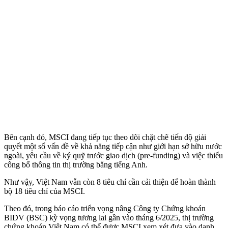
Bên cạnh đó, MSCI đang tiếp tục theo dõi chặt chẽ tiến độ giải
quyết một số vấn đề về khả năng tiếp cận như giới hạn sở hữu nước
ngoài, yêu cầu về ký quỹ trước giao dịch (pre-funding) và việc thiếu
công bố thông tin thị trường bằng tiếng Anh.
Như vậy, Việt Nam vẫn còn 8 tiêu chí cần cải thiện để hoàn thành
bộ 18 tiêu chí của MSCI.
Theo đó, trong báo cáo triển vọng nâng Công ty Chứng khoán
BIDV (BSC) kỳ vọng tương lai gần vào tháng 6/2025, thị trường
chứng khoán Việt Nam có thể được MSCI xem xét đưa vào danh