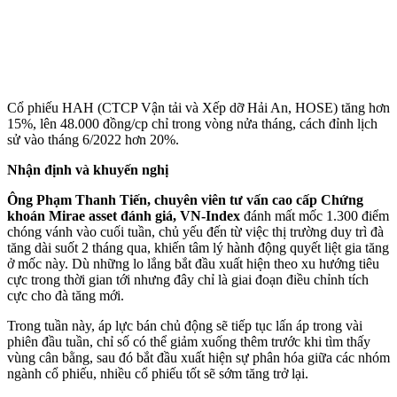
Cổ phiếu HAH (CTCP Vận tải và Xếp dỡ Hải An, HOSE) tăng hơn
15%, lên 48.000 đồng/cp chỉ trong vòng nửa tháng, cách đỉnh lịch
sử vào tháng 6/2022 hơn 20%.
Nhận định và khuyến nghị
Ông Phạm Thanh Tiến, chuyên viên tư vấn cao cấp Chứng
khoán Mirae as‌set đánh giá, VN-Index
đánh mất mốc 1.300 điểm
chóng vánh vào cuối tuần, chủ yếu đến từ việc thị trường duy trì đà
tăng dài suốt 2 tháng qua, khiến tâm lý hành động quyết liệt gia tăng
ở mốc này. Dù những lo lắng bắt đầu xuất hiện theo xu hướng tiêu
cực trong thời gian tới nhưng đây chỉ là giai đoạn điều chỉnh tích
cực cho đà tăng mới.
Trong tuần này, áp lực bán chủ động sẽ tiếp tục lấn áp trong vài
phiên đầu tuần, chỉ số có thể giảm xuống thêm trước khi tìm thấy
vùng cân bằng, sau đó bắt đầu xuất hiện sự phân hóa giữa các nhóm
ngành cổ phiếu, nhiều cổ phiếu tốt sẽ sớm tăng trở lại.