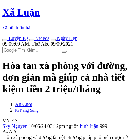
Xã Luận
xã hội luận bàn
Luyện IQ
Videos
Ngày Đẹp
09:09:09 AM, Thứ Abc 09/09/2021
Hòa tan xà phòng với đường,
đơn giản mà giúp cả nhà tiết
kiệm tiền 2 triệu/tháng
Ăn Chơi
Kĩ Năng Sống
VN
EN
Sky Nguyen
10/06/24 03:12pm
nguồn
bình luận
999
A-
A
A+
Trộn xà phòng và đường là một phương pháp phổ biến được sử