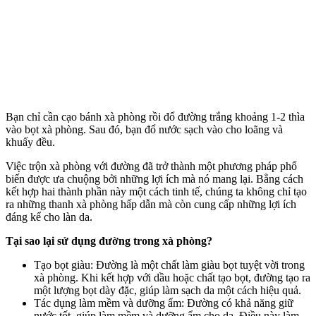
Bạn chỉ cần cạo bánh xà phòng rồi đổ đường trắng khoảng 1-2 thìa
vào bọt xà phòng. Sau đó, bạn đổ nước sạch vào cho loãng và
khuấy đều.
Việc trộn xà phòng với đường đã trở thành một phương pháp phổ
biến được ưa chuộng bởi những lợi ích mà nó mang lại. Bằng cách
kết hợp hai thành phần này một cách tinh tế, chúng ta không chỉ tạo
ra những thanh xà phòng hấp dẫn mà còn cung cấp những lợi ích
đáng kể cho làn da.
Tại sao lại sử dụng đường trong xà phòng?
Tạo bọt giàu: Đường là một chất làm giàu bọt tuyệt vời trong
xà phòng. Khi kết hợp với dầu hoặc chất tạo bọt, đường tạo ra
một lượng bọt dày đặc, giúp làm sạch da một cách hiệu quả.
Tác dụng làm mềm và dưỡng ẩm: Đường có khả năng giữ
nước tốt, giúp làm mềm và dưỡng ẩm cho da. Điều này làm