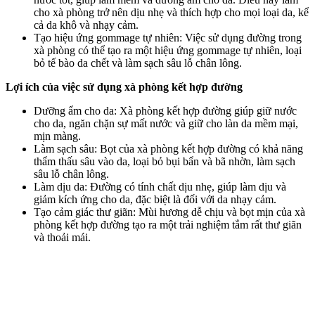
cho xà phòng trở nên dịu nhẹ và thích hợp cho mọi loại da, kể
cả da khô và nhạ‌y cả‌m.
Tạo hiệu ứng gommage tự nhiên: Việc sử dụng đường trong
xà phòng có thể tạo ra một hiệu ứng gommage tự nhiên, loại
bỏ tế bào da chết và làm sạch sâu lỗ chân lông.
Lợi ích của việc sử dụng xà phòng kết hợp đường
Dưỡng ẩm cho da: Xà phòng kết hợp đường giúp giữ nước
cho da, ngăn chặn sự mất nước và giữ cho làn da mềm mại,
mịn màng.
Làm sạch sâu: Bọt của xà phòng kết hợp đường có khả năng
thẩm thấu sâu vào da, loại bỏ bụi bẩn và bã nhờn, làm sạch
sâu lỗ chân lông.
Làm dịu da: Đường có tính chất dịu nhẹ, giúp làm dịu và
giảm kích ứng cho da, đặc biệt là đối với da nhạ‌y cả‌m.
Tạo cảm giác thư giãn: Mùi hương dễ chịu và bọt mịn của xà
phòng kết hợp đường tạo ra một trải nghiệm tắm rất thư giãn
và thoải mái.