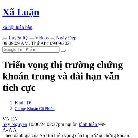
Xã Luận
xã hội luận bàn
Luyện IQ
Videos
Ngày Đẹp
09:09:09 AM, Thứ Abc 09/09/2021
Triển vọng thị trường chứng
khoán trung và dài hạn vẫn
tích cực
Kinh Tế
Chứng Khoán Cổ Phiếu
VN
EN
Sky Nguyen
10/06/24 02:37pm
nguồn
bình luận
999
A-
A
A+
Theo đánh giá của SSI thì triển vọng của thị trường chứng khoán