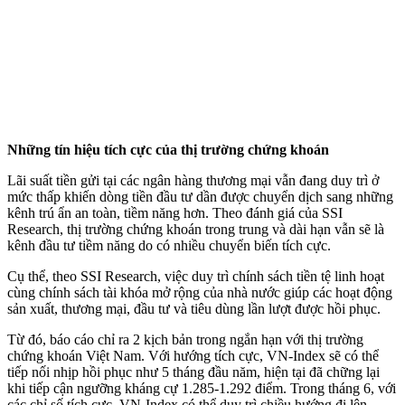
Những tín hiệu tích cực của thị trường chứng khoán
Lãi suất tiền gửi tại các ngân hàng thương mại vẫn đang duy trì ở
mức thấp khiến dòng tiền đầu tư dần được chuyển dịch sang những
kênh trú ẩn an toàn, tiềm năng hơn. Theo đánh giá của SSI
Research, thị trường chứng khoán trong trung và dài hạn vẫn sẽ là
kênh đầu tư tiềm năng do có nhiều chuyển biến tích cực.
Cụ thể, theo SSI Research, việc duy trì chính sách tiền tệ linh hoạt
cùng chính sách tài khóa mở rộng của nhà nước giúp các hoạt động
sản xuất, thương mại, đầu tư và tiêu dùng lần lượt được hồi phục.
Từ đó, báo cáo chỉ ra 2 kịch bản trong ngắn hạn với thị trường
chứng khoán Việt Nam. Với hướng tích cực, VN-Index sẽ có thể
tiếp nối nhịp hồi phục như 5 tháng đầu năm, hiện tại đã chững lại
khi tiếp cận ngưỡng kháng cự 1.285-1.292 điểm. Trong tháng 6, với
các chỉ số tích cực, VN-Index có thể duy trì chiều hướng đi lên,