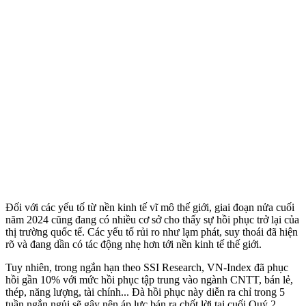
Đối với các yếu tố từ nền kinh tế vĩ mô thế giới, giai đoạn nửa cuối
năm 2024 cũng đang có nhiều cơ sở cho thấy sự hồi phục trở lại của
thị trường quốc tế. Các yếu tố rủi ro như lạm phát, suy thoái đã hiện
rõ và đang dần có tác động nhẹ hơn tới nền kinh tế thế giới.
Tuy nhiên, trong ngắn hạn theo SSI Research, VN-Index đã phục
hồi gần 10% với mức hồi phục tập trung vào ngành CNTT, bán lẻ,
thép, năng lượng, tài chính... Đà hồi phục này diễn ra chỉ trong 5
tuần ngắn ngủi sẽ gây nên áp lực bán ra chốt lời tại cuối Quý 2.