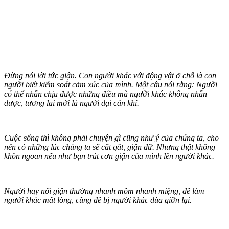
Đừng nói lời tức giận. Con người khác với động vật ở chỗ là con
người biết kiểm soát cảm xúc của mình. Một câu nói rằng: Người
có thể nhẫn chịu được những điều mà người khác không nhẫn
được, tương lai mới là người đại căn khí.
Cuộc sống thì không phải chuyện gì cũng như ý của chúng ta, cho
nên có những lúc chúng ta sẽ cắt gắt, giận dữ. Nhưng thật không
khôn ngoan nếu như bạn trút cơn giận của mình lên người khác.
Người hay nổi giận thường nhanh mồm nhanh miệng, dễ làm
người khác mất lòng, cũng dễ bị người khác đùa giỡn lại.