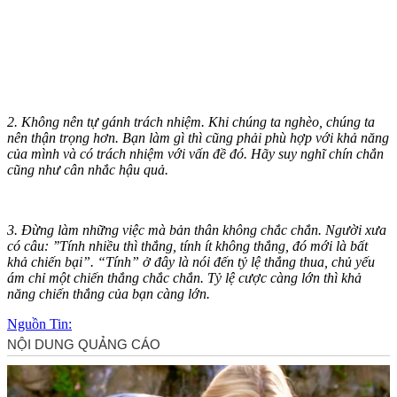
2. Không nên tự gánh trách nhiệm. Khi chúng ta nghèo, chúng ta
nên thận trọng hơn. Bạn làm gì thì cũng phải phù hợp với khả năng
của mình và có trách nhiệm với vấn đề đó. Hãy suy nghĩ chín chắn
cũng như cân nhắc hậu quả.
3. Đừng làm những việc mà bản thân không chắc chắn. Người xưa
có câu: ’’Tính nhiều thì thắng, tính ít không thắng, đó mới là bất
khả chiến bại”. “Tính” ở đây là nói đến tỷ lệ thắng thua, chủ yếu
ám chỉ một chiến thắng chắc chắn. Tỷ lệ cược càng lớn thì khả
năng chiến thắng của bạn càng lớn.
Nguồn Tin: