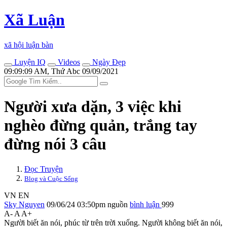
Xã Luận
xã hội luận bàn
Luyện IQ
Videos
Ngày Đẹp
09:09:09 AM, Thứ Abc 09/09/2021
Người xưa dặn, 3 việc khi
nghèo đừng quản, trắng tay
đừng nói 3 câu
Đọc Truyện
Blog và Cuộc Sống
VN
EN
Sky Nguyen
09/06/24 03:50pm
nguồn
bình luận
999
A-
A
A+
Người biết ăn nói, phúc từ trên trời xuống. Người không biết ăn nói,