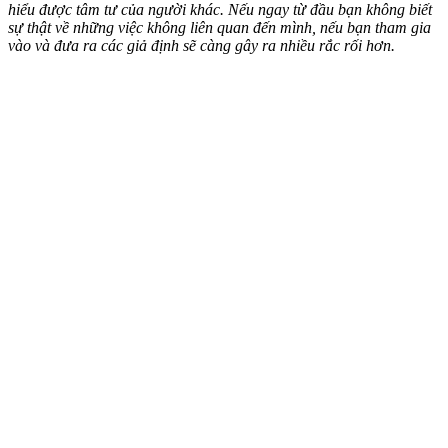
hiểu được tâm tư của người khác. Nếu ngay từ đầu bạn không biết
sự thật về những việc không liên quan đến mình, nếu bạn tham gia
vào và đưa ra các giả định sẽ càng gây ra nhiều rắc rối hơn.