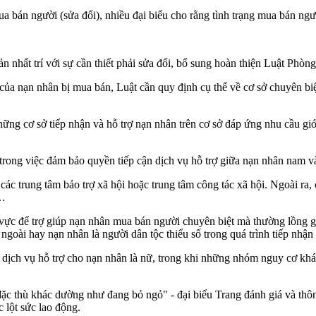
a bán người (sửa đổi), nhiều đại biểu cho rằng tình trạng mua bán ng
 nhất trí với sự cần thiết phải sửa đổi, bổ sung hoàn thiện Luật Phòn
của nạn nhân bị mua bán, Luật cần quy định cụ thể về cơ sở chuyên bi
hững cơ sở tiếp nhận và hỗ trợ nạn nhân trên cơ sở đáp ứng nhu cầu gi
 trong việc đảm bảo quyền tiếp cận dịch vụ hỗ trợ giữa nạn nhân nam v
ác trung tâm bảo trợ xã hội hoặc trung tâm công tác xã hội. Ngoài ra, 
g…
 vực để trợ giúp nạn nhân mua bán người chuyên biệt mà thường lồng 
ngoài hay nạn nhân là người dân tộc thiểu số trong quá trình tiếp nhận 
 dịch vụ hỗ trợ cho nạn nhân là nữ, trong khi những nhóm nguy cơ khác
ặc thù khác dường như đang bỏ ngỏ" - đại biểu Trang đánh giá và thô
lộ‌t sức lao động.