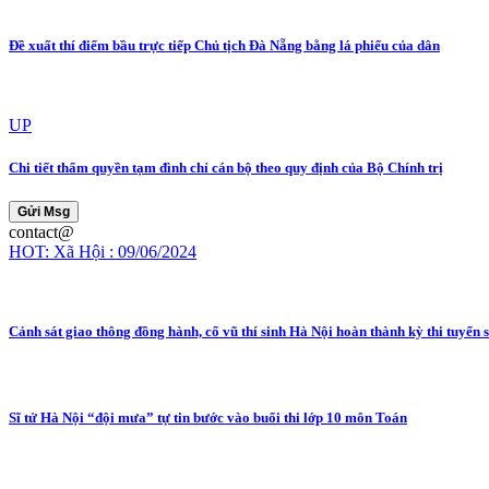
Đề xuất thí điểm bầu trực tiếp Chủ tịch Đà Nẵng bằng lá phiếu của dân
UP
Chi tiết thẩm quyền tạm đình chỉ cán bộ theo quy định của Bộ Chính trị
Gửi Msg
contact@
HOT: Xã Hội : 09/06/2024
Cảnh sát giao thông đồng hành, cổ vũ thí sinh Hà Nội hoàn thành kỳ thi tuyển s
Sĩ tử Hà Nội “đội mưa” tự tin bước vào buổi thi lớp 10 môn Toán