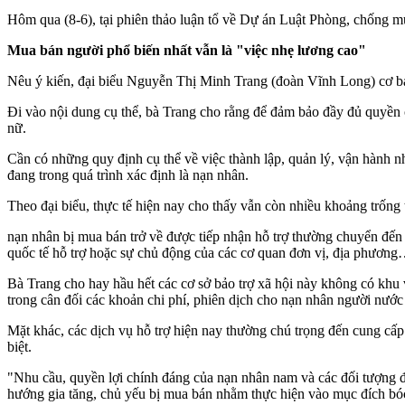
Hôm qua (8-6), tại phiên thảo luận tổ về Dự án Luật Phòng, chống mu
Mua bán người phổ biến nhất vẫn là "việc nhẹ lương cao"
Nêu ý kiến, đại biểu Nguyễn Thị Minh Trang (đoàn Vĩnh Long) cơ bản
Đi vào nội dung cụ thể, bà Trang cho rằng để đảm bảo đầy đủ quyền 
nữ.
Cần có những quy định cụ thể về việc thành lập, quản lý, vận hành n
đang trong quá trình xác định là nạn nhân.
Theo đại biểu, thực tế hiện nay cho thấy vẫn còn nhiều khoảng trống
nạn nhân bị mua bán trở về được tiếp nhận hỗ trợ thường chuyển đến c
quốc tế hỗ trợ hoặc sự chủ động của các cơ quan đơn vị, địa phươn
Bà Trang cho hay hầu hết các cơ sở bảo trợ xã hội này không có khu
trong cân đối các khoản chi phí, phiên dịch cho nạn nhân người nước 
Mặt khác, các dịch vụ hỗ trợ hiện nay thường chú trọng đến cung cấp
biệt.
"Nhu cầu, quyền lợi chính đáng của nạn nhân nam và các đối tượng đ
hướng gia tăng, chủ yếu bị mua bán nhằm thực hiện vào mục đích bó‌c 