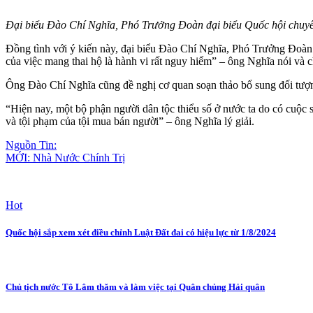
Đại biểu Đào Chí Nghĩa, Phó Trưởng Đoàn đại biểu Quốc hội chuy
Đồng tình với ý kiến này, đại biểu Đào Chí Nghĩa, Phó Trưởng Đoàn 
của việc mang thai hộ là hành vi rất nguy hiểm” – ông Nghĩa nói và
Ông Đào Chí Nghĩa cũng đề nghị cơ quan soạn thảo bổ sung đối tượng
“Hiện nay, một bộ phận người dân tộc thiểu số ở nước ta do có cuộc 
và tội phạm của tội mua bán người” – ông Nghĩa lý giải.
Nguồn Tin:
MỚI: Nhà Nước Chính Trị
Hot
Quốc hội sắp xem xét điều chỉnh Luật Đất đai có hiệu lực từ 1/8/2024
Chủ tịch nước Tô Lâm thăm và làm việc tại Quân chủng Hải quân