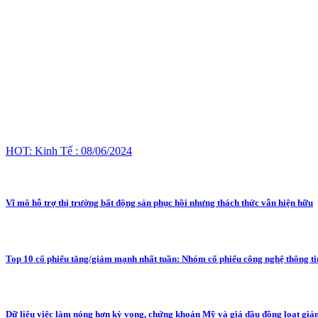
HOT: Kinh Tế : 08/06/2024
Vĩ mô hỗ trợ thị trường bất động sản phục hồi nhưng thách thức vẫn hiện hữu
Top 10 cổ phiếu tăng/giảm mạnh nhất tuần: Nhóm cổ phiếu công nghệ thông ti
Dữ liệu việc làm nóng hơn kỳ vọng, chứng khoán Mỹ và giá dầu đồng loạt gi