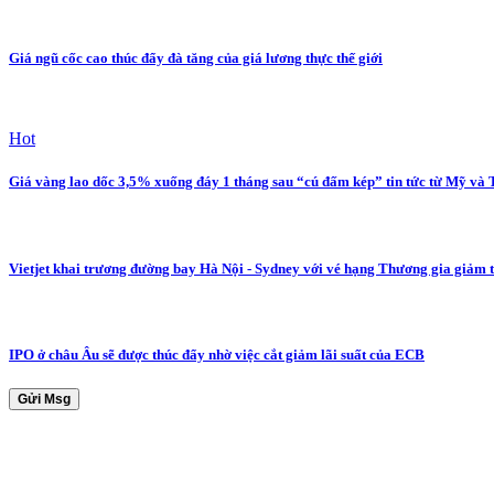
Giá ngũ cốc cao thúc đẩy đà tăng của giá lương thực thế giới
Hot
Giá vàng lao dốc 3,5% xuống đáy 1 tháng sau “cú đấm kép” tin tức từ Mỹ và
Vietjet khai trương đường bay Hà Nội - Sydney với vé hạng Thương gia giảm 
IPO ở châu Âu sẽ được thúc đẩy nhờ việc cắt giảm lãi suất của ECB
Gửi Msg