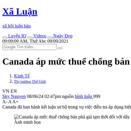
Xã Luận
xã hội luận bàn
Luyện IQ
Videos
Ngày Đẹp
09:09:09 AM, Thứ Abc 09/09/2021
Canada áp mức thuế chống bán p
Kinh Tế
Thị trường Thế Giới
VN
EN
Sky Nguyen
08/06/24 02:47pm
nguồn
bình luận
999
A-
A
A+
Canada đã ban hành kết luận sơ bộ trong vụ việc điều tra áp dụng bi
Ảnh minh họa