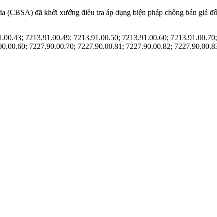
da (CBSA) đã khởi xướng điều tra áp dụng biện pháp chống bán giá đố
00.43; 7213.91.00.49; 7213.91.00.50; 7213.91.00.60; 7213.91.00.70;
90.00.60; 7227.90.00.70; 7227.90.00.81; 7227.90.00.82; 7227.90.00.83