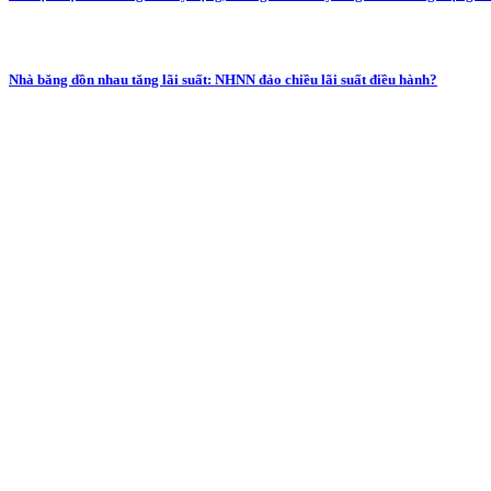
Nhà băng dồn nhau tăng lãi suất: NHNN đảo chiều lãi suất điều hành?