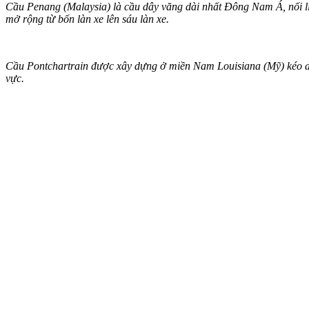
Cầu Penang (Malaysia) là cầu dây văng dài nhất Đông Nam Á, nối li
mở rộng từ bốn làn xe lên sáu làn xe.
Cầu Pontchartrain được xây dựng ở miền Nam Louisiana (Mỹ) kéo dài
vực.