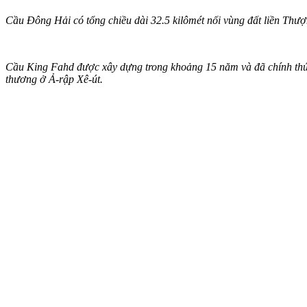
Cầu Đông Hải có tổng chiều dài 32.5 kilômét nối vùng đất liền Thư
Cầu King Fahd được xây dựng trong khoảng 15 năm và đã chính thức
thương ở Ả-rập Xê-út.