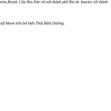
iro,Brazil. Cầu Rio-Nite rói nối thành phố Rio de Janeiro với thành
 Half Moon trên bờ biển Thái Bình Dương.