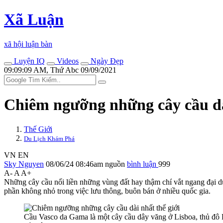
Xã Luận
xã hội luận bàn
Luyện IQ
Videos
Ngày Đẹp
09:09:09 AM, Thứ Abc 09/09/2021
Chiêm ngưỡng những cây cầu dài
Thế Giới
Du Lịch Khám Phá
VN
EN
Sky Nguyen
08/06/24 08:46am
nguồn
bình luận
999
A-
A
A+
Những cây cầu nối liền những vùng đất hay thậm chí vắt ngang đại 
phần không nhỏ trong việc lưu thông, buôn bán ở nhiều quốc gia.
Cầu Vasco da Gama là một cây cầu dây văng ở Lisboa, thủ đô 