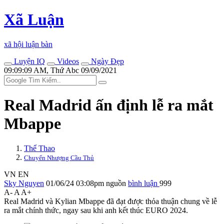
Xã Luận
xã hội luận bàn
Luyện IQ
Videos
Ngày Đẹp
09:09:09 AM, Thứ Abc 09/09/2021
Real Madrid ấn định lễ ra mắt
Mbappe
Thể Thao
Chuyển Nhượng Cầu Thủ
VN
EN
Sky Nguyen
01/06/24 03:08pm
nguồn
bình luận
999
A-
A
A+
Real Madrid và Kylian Mbappe đã đạt được thỏa thuận chung về lễ
ra mắt chính thức, ngay sau khi anh kết thúc EURO 2024.