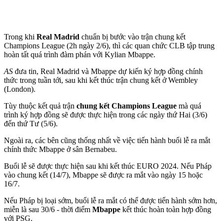
Trong khi
Real Madrid
chuẩn bị bước vào trận chung kết
Champions League (2h ngày 2/6), thì các quan chức CLB tập trung
hoàn tất quá trình đàm phán với Kylian Mbappe.
AS
đưa tin, Real Madrid và Mbappe dự kiến ký hợp đồng chính
thức trong tuần tới, sau khi kết thúc trận chung kết ở Wembley
(London).
Tùy thuộc kết quả trận
chung kết Champions League
mà quá
trình ký hợp đồng sẽ được thực hiện trong các ngày thứ Hai (3/6)
đến thứ Tư (5/6).
Ngoài ra, các bên cũng thống nhất về việc tiến hành buổi lễ ra mắt
chính thức Mbappe ở sân Bernabeu.
Buổi lễ sẽ được thực hiện sau khi kết thúc EURO 2024. Nếu Pháp
vào chung kết (14/7), Mbappe sẽ được ra mắt vào ngày 15 hoặc
16/7.
Nếu Pháp bị loại sớm, buổi lễ ra mắt có thể được tiến hành sớm hơn,
miễn là sau 30/6 - thời điểm
Mbappe
kết thúc hoàn toàn hợp đồng
với PSG.