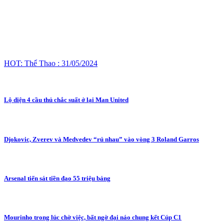
HOT: Thể Thao : 31/05/2024
Lộ diện 4 cầu thủ chắc suất ở lại Man United
Djokovic, Zverev và Medvedev “rủ nhau” vào vòng 3 Roland Garros
Arsenal tiến sát tiền đạo 55 triệu bảng
Mourinho trong lúc chờ việc, bất ngờ đại náo chung kết Cúp C1