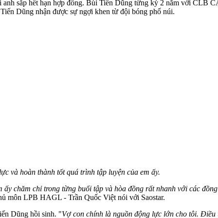
khi anh sắp hết hạn hợp đồng. Bùi Tiến Dũng từng ký 2 năm với C
 Tiến Dũng nhận được sự ngợi khen từ đội bóng phố núi.
ực và hoàn thành tốt quá trình tập luyện của em ấy.
m ấy chăm chỉ trong từng buổi tập và hòa đồng rất nhanh với các đồng
ủ môn LPB HAGL - Trần Quốc Việt nói với Saostar.
ến Dũng hồi sinh. "
Vợ con chính là nguồn động lực lớn cho tôi. Đi