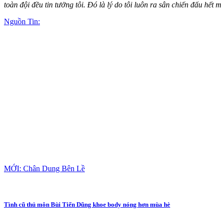
toàn đội đều tin tưởng tôi. Đó là lý do tôi luôn ra sân chiến đấu hết m
Nguồn Tin:
MỚI: Chân Dung Bên Lề
Tình cũ thủ môn Bùi Tiến Dũng khoe body nóng hơn mùa hè