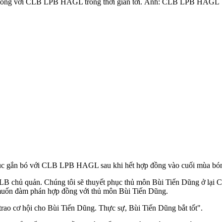
 đồng với CLB LPB HAGL trong thời gian tới. Ảnh: CLB LPB HAGL
ục gắn bó với CLB LPB HAGL sau khi hết hợp đồng vào cuối mùa bóng
chủ quản. Chúng tôi sẽ thuyết phục thủ môn Bùi Tiến Dũng ở lại CL
ốn đàm phán hợp đồng với thủ môn Bùi Tiến Dũng.
o cơ hội cho Bùi Tiến Dũng. Thực sự, Bùi Tiến Dũng bắt tốt".