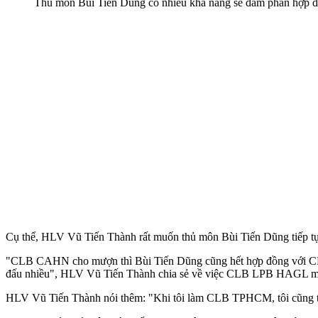
Thủ môn Bùi Tiến Dũng có nhiều khả năng sẽ đàm phán hợp
Cụ thể, HLV Vũ Tiến Thành rất muốn thủ môn Bùi Tiến Dũng tiếp t
"CLB CAHN cho mượn thì Bùi Tiến Dũng cũng hết hợp đồng với CLB 
đấu nhiều", HLV Vũ Tiến Thành chia sẻ về việc CLB LPB HAGL mu
HLV Vũ Tiến Thành nói thêm: "Khi tôi làm CLB TPHCM, tôi cũng tra