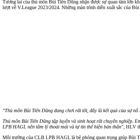
Tương lai của thủ môn Bùi Tiến Dũng nhận được sự quan tâm lớn 
lượt về V.League 2023/2024. Những màn trình diễn xuất sắc của Bùi
"Thủ môn Bùi Tiến Dũng đang chơi rất tốt, đây là kết quả của sự nỗ l
Thủ môn Bùi Tiến Dũng tập luyện và sinh hoạt rất chuyên nghiệp. E
LPB HAGL nên tâm lý thoải mái và tự tin thể hiện bản thân",
HLV th
Môi trường của CLB LPB HAGL là bệ phóng quan trọng giúp Bùi Ti