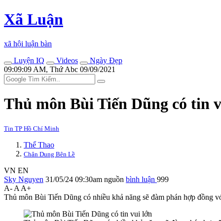
Xã Luận
xã hội luận bàn
Luyện IQ
Videos
Ngày Đẹp
09:09:09 AM, Thứ Abc 09/09/2021
Thủ môn Bùi Tiến Dũng có tin v
Tin TP Hồ Chí Minh
Thể Thao
Chân Dung Bên Lề
VN
EN
Sky Nguyen
31/05/24 09:30am
nguồn
bình luận
999
A-
A
A+
Thủ môn Bùi Tiến Dũng có nhiều khả năng sẽ đàm phán hợp đồng v