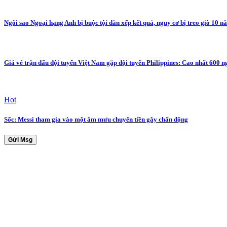
Ngôi sao Ngoại hạng Anh bị buộc tội dàn xếp kết quả, nguy cơ bị treo giò 10 n
Giá vé trận đấu đội tuyển Việt Nam gặp đội tuyển Philippines: Cao nhất 600 n
Hot
Sốc: Messi tham gia vào một âm mưu chuyển tiền gây chấn động
Gửi Msg