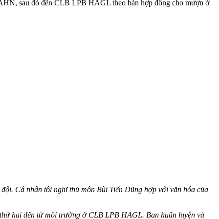
LB CAHN, sau đó đến CLB LPB HAGL theo bản hợp đồng cho mượn ở
 đội. Cá nhân tôi nghĩ thủ môn Bùi Tiến Dũng hợp với văn hóa của
ều thứ hai đến từ môi trường ở CLB LPB HAGL. Ban huấn luyện và