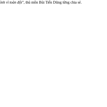
ình vì toàn đội"
, thủ môn Bùi Tiến Dũng từng chia sẻ.