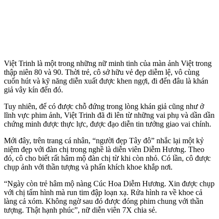
Việt Trinh là một trong những nữ minh tinh của màn ảnh Việt trong
thập niên 80 và 90. Thời trẻ, cô sở hữu vẻ đẹp diễm lệ, vô cùng
cuốn hút và kỹ năng diễn xuất được khen ngợi, đi đến đâu là khán
giả vây kín đến đó.
Tuy nhiên, để có được chỗ đứng trong lòng khán giả cũng như ở
lĩnh vực phim ảnh, Việt Trinh đã đi lên từ những vai phụ và dần dần
chứng minh được thực lực, được đạo diễn tin tưởng giao vai chính.
Mới đây, trên trang cá nhân, “người đẹp Tây đô” nhắc lại một kỷ
niệm đẹp với đàn chị trong nghề là diễn viên Diễm Hương. Theo
đó, cô cho biết rất hâm mộ đàn chị từ khi còn nhỏ. Có lần, cô được
chụp ảnh với thần tượng và phấn khích khoe khắp nơi.
“Ngày còn trẻ hâm mộ nàng Cúc Hoa Diễm Hương. Xin được chụp
với chị tấm hình mà run tim đập loạn xạ. Rửa hình ra về khoe cả
làng cả xóm. Không ngờ sau đó được đóng phim chung với thần
tượng. Thật hạnh phúc”, nữ diễn viên 7X chia sẻ.