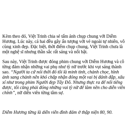
Kèm theo đó, Việt Trinh chia sẻ tấm ảnh chụp chung với Diễm
Hương. Lúc này, cả hai đều gây ấn tượng với vẻ ngoài tự nhiên, vô
cùng xinh đẹp. Đặc biệt, thời điểm chụp chung, Việt Trinh chưa là
một nghệ sĩ nhưng thần sắc rất sáng và nổi bật.
Sau này, Việt Trinh được đóng phim chung với Diễm Hương và cô
từng đảm nhận những vai phụ như tỳ nữ trước khi vụt sáng thành
sao.
“Người ta cứ nói thời đó tôi là minh tinh, chảnh chọe, hình
ảnh sang chảnh nên khó chấp nhận đóng một vai bị đánh đập, xấu
xí như trong phim Người đẹp Tây Đô. Nhưng thực ra để nổi tiếng
được, tôi cũng phải đóng những vai tỳ nữ để làm nền cho diễn viên
chính”,
nữ diễn viên từng tâm sự.
Diễm Hương từng là diễn viên đình đám ở thập niện 80, 90.