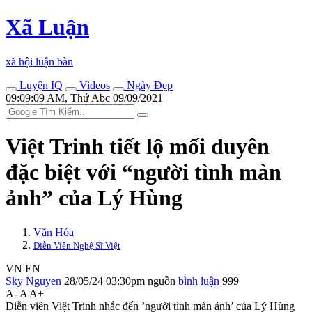
Xã Luận
xã hội luận bàn
Luyện IQ
Videos
Ngày Đẹp
09:09:09 AM, Thứ Abc 09/09/2021
Việt Trinh tiết lộ mối duyên
đặc biệt với “ngư‌ời tìn‌h màn
ảnh” của Lý Hùng
Văn Hóa
Diễn Viên Nghệ Sĩ Việt
VN
EN
Sky Nguyen
28/05/24 03:30pm
nguồn
bình luận
999
A-
A
A+
Diễn viên Việt Trinh nhắc đến ’ngư‌ời tìn‌h màn ảnh’ của Lý Hùng