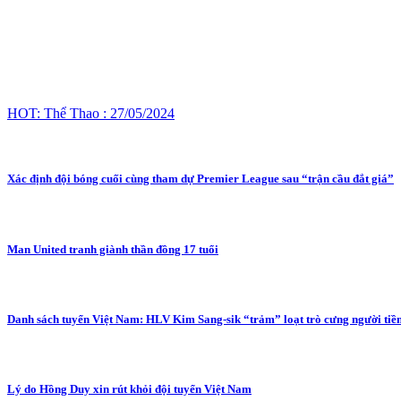
HOT: Thể Thao : 27/05/2024
Xác định đội bóng cuối cùng tham dự Premier League sau “trận cầu đắt giá”
Man United tranh giành thần đồng 17 tuổi
Danh sách tuyển Việt Nam: HLV Kim Sang-sik “trảm” loạt trò cưng người tiề
Lý do Hồng Duy xin rút khỏi đội tuyển Việt Nam