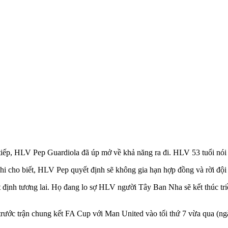
iếp, HLV Pep Guardiola đã úp mở về khả năng ra đi. HLV 53 tuổi nói ở l
i cho biết, HLV Pep quyết định sẽ không gia hạn hợp đồng và rời đội
 định tương lai. Họ đang lo sợ HLV người Tây Ban Nha sẽ kết thúc tr
i trước trận chung kết FA Cup với Man United vào tối thứ 7 vừa qua (n