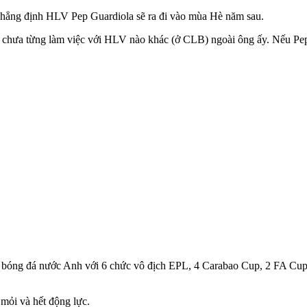
 khẳng định HLV Pep Guardiola sẽ ra đi vào mùa Hè năm sau.
 chưa từng làm việc với HLV nào khác (ở CLB) ngoài ông ấy. Nếu Pep ra
ị bóng đá nước Anh với 6 chức vô địch EPL, 4 Carabao Cup, 2 FA Cu
mỏi và hết động lực.