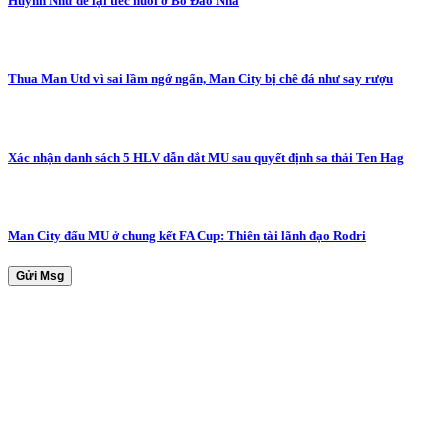
Huỳnh Như để lại tiếc nuối ở Bồ Đào Nha
Thua Man Utd vì sai lầm ngớ ngẩn, Man City bị chê đá như say rượu
Xác nhận danh sách 5 HLV dẫn dắt MU sau quyết định sa thải Ten Hag
Man City đấu MU ở chung kết FA Cup: Thiên tài lãnh đạo Rodri
Gửi Msg