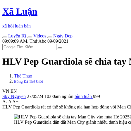
Xã Luận
xã hội luận bàn
Luyện IQ
Videos
Ngày Đẹp
09:09:09 AM, Thứ Abc 09/09/2021
HLV Pep Guardiola sẽ chia tay
Thể Thao
Bóng Đá Thế Giới
VN
EN
Sky Nguyen
27/05/24 10:00am
nguồn
bình luận
999
A-
A
A+
HLV Pep Guardiola rất có thể sẽ không gia hạn hợp đồng với Man City
HLV Pep Guardiola dẫn dắt Man City giành nhiều danh hiệu c