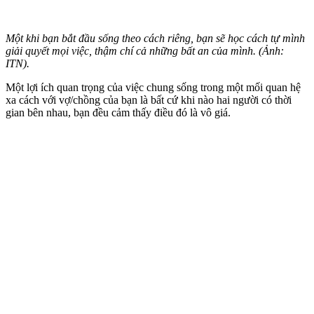
Một khi bạn bắt đầu sống theo cách riêng, bạn sẽ học cách tự mình
giải quyết mọi việc, thậm chí cả những bất an của mình. (Ảnh:
ITN).
Một lợi ích quan trọng của việc chung sống trong một mối quan hệ
xa cách với vợ/chồng của bạn là bất cứ khi nào hai người có thời
gian bên nhau, bạn đều cảm thấy điều đó là vô giá.