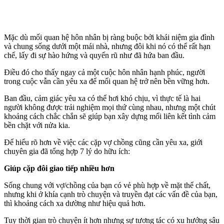
Mặc dù mối quan hệ hôn nhân bị ràng buộc bởi khái niệm gia đình
và chung sống dưới một mái nhà, nhưng đôi khi nó có thể rất hạn
chế, lấy đi sự hào hứng và quyến rũ như đã hứa ban đầu.
Điều đó cho thấy ngay cả một cuộc hôn nhân hạnh phúc, người
trong cuộc vẫn cần yêu xa để mối quan hệ trở nên bền vững hơn.
Ban đầu, cảm giác yêu xa có thể hơi khó chịu, vì thực tế là hai
người không được trải nghiệm mọi thứ cùng nhau, nhưng một chút
khoảng cách chắc chắn sẽ giúp bạn xây dựng mối liên kết tình cảm
bền chặt với nửa kia.
Để hiểu rõ hơn về việc các cặp vợ chồng cũng cần yêu xa, giới
chuyên gia đã tổng hợp 7 lý do hữu ích:
Giúp cặp đôi giao tiếp nhiều hơn
Sống chung với vợ/chồng của bạn có vẻ phù hợp về mặt thể chất,
nhưng khi ở khía cạnh trò chuyện và truyền đạt các vấn đề của bạn,
thì khoảng cách xa dường như hiệu quả hơn.
Tuy thời gian trò chuyện ít hơn nhưng sự tương tác có xu hướng sâu