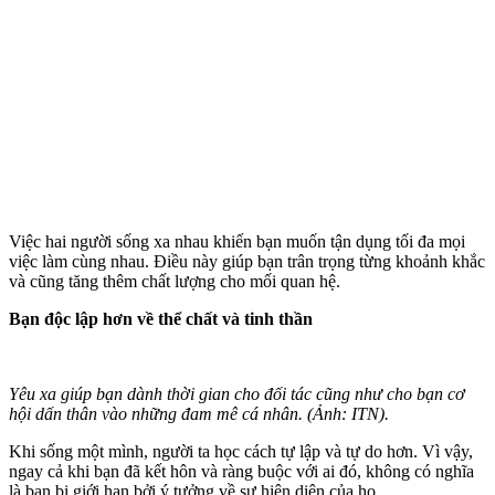
Việc hai người sống xa nhau khiến bạn muốn tận dụng tối đa mọi
việc làm cùng nhau. Điều này giúp bạn trân trọng từng khoảnh khắc
và cũng tăng thêm chất lượng cho mối quan hệ.
Bạn độc lập hơn về thể chất và tinh thần
Yêu xa giúp bạn dành thời gian cho đối tác cũng như cho bạn cơ
hội dấn thân vào những đam mê cá nhân. (Ảnh: ITN).
Khi sống một mình, người ta học cách tự lập và tự do hơn. Vì vậy,
ngay cả khi bạn đã kết hôn và ràng buộc với ai đó, không có nghĩa
là bạn bị giới hạn bởi ý tưởng về sự hiện diện của họ.