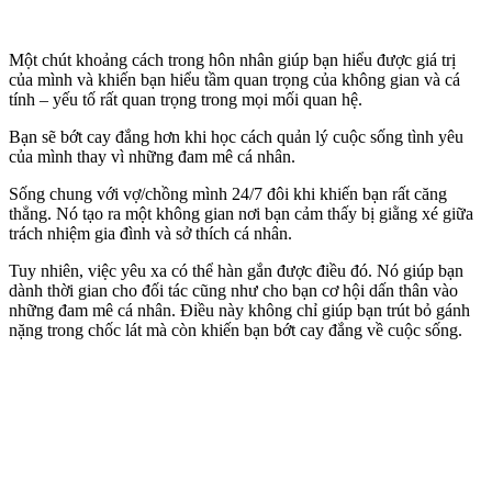
Một chút khoảng cách trong hôn nhân giúp bạn hiểu được giá trị
của mình và khiến bạn hiểu tầm quan trọng của không gian và cá
tính – yếu tố rất quan trọng trong mọi mối quan hệ.
Bạn sẽ bớt cay đắng hơn khi học cách quản lý cuộc sống tình yêu
của mình thay vì những đam mê cá nhân.
Sống chung với vợ/chồng mình 24/7 đôi khi khiến bạn rất căng
thẳng. Nó tạo ra một không gian nơi bạn cảm thấy bị giằng xé giữa
trách nhiệm gia đình và sở thích cá nhân.
Tuy nhiên, việc yêu xa có thể hàn gắn được điều đó. Nó giúp bạn
dành thời gian cho đối tác cũng như cho bạn cơ hội dấn thân vào
những đam mê cá nhân. Điều này không chỉ giúp bạn trút bỏ gánh
nặng trong chốc lát mà còn khiến bạn bớt cay đắng về cuộc sống.