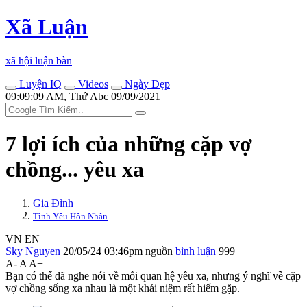
Xã Luận
xã hội luận bàn
Luyện IQ
Videos
Ngày Đẹp
09:09:09 AM, Thứ Abc 09/09/2021
7 lợi ích của những cặp vợ
chồng... yêu xa
Gia Đình
Tình Yêu Hôn Nhân
VN
EN
Sky Nguyen
20/05/24 03:46pm
nguồn
bình luận
999
A-
A
A+
Bạn có thể đã nghe nói về mối quan hệ yêu xa, nhưng ý nghĩ về cặp
vợ chồng sống xa nhau là một khái niệm rất hiếm gặp.