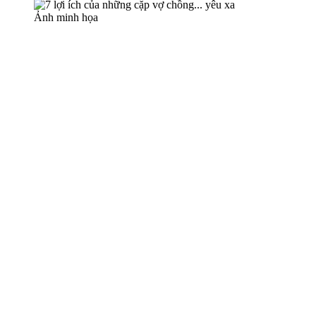
Ảnh minh họa