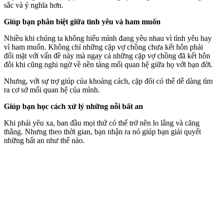
sắc và ý nghĩa hơn.
Giúp bạn phân biệt giữa tình yêu và ham muốn
Nhiều khi chúng ta không hiểu mình đang yêu nhau vì tình yêu hay
vì ham muốn. Không chỉ những cặp vợ chồng chưa kết hôn phải
đối mặt với vấn đề này mà ngay cả những cặp vợ chồng đã kết hôn
đôi khi cũng nghi ngờ về nền tảng mối quan hệ giữa họ với bạn đời.
Nhưng, với sự trợ giúp của khoảng cách, cặp đôi có thể dễ dàng tìm
ra cơ sở mối quan hệ của mình.
Giúp bạn học cách xử lý những nỗi bất an
Khi phải yêu xa, ban đầu mọi thứ có thể trở nên lo lắng và căng
thẳng. Nhưng theo thời gian, bạn nhận ra nó giúp bạn giải quyết
những bất an như thế nào.