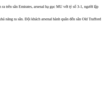
n ra trên sân Emirates, ars‌enal hạ gục MU với tỷ số 3-1, người lập
hả năng ra sân. Đội khách ars‌enal hành quân đến sân Old Trafford