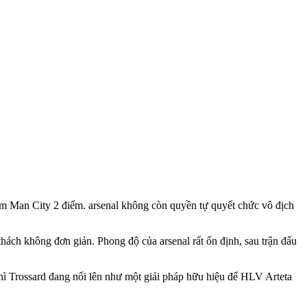
kém Man City 2 điểm. ars‌enal không còn quyền tự quyết chức vô địch
thách không đơn giản. Phong độ của ars‌enal rất ổn định, sau trận đấu
thì Trossard đang nổi lên như một giải pháp hữu hiệu để HLV Arteta