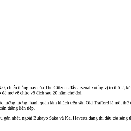
0, chiến thắng này của The Citizens đẩy ars‌enal xuống vị trí thứ 2, 
ẹp để mơ về chức vô địch sau 20 năm chờ đợi.
hác tưởng tượng, hành quân làm khách trên sân Old Trafford là một thử 
rận thắng liên tiếp.
 đấu gần nhất, ngoài Bukayo Saka và Kai Havertz đang thi đấu tỏa sáng 