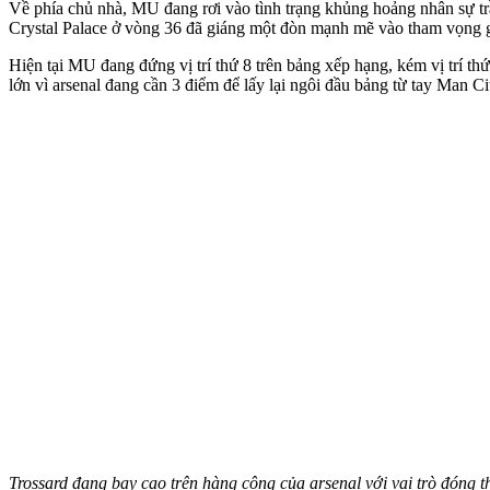
Về phía chủ nhà, MU đang rơi vào tình trạng khủng hoảng nhân sự trầ
Crystal Palace ở vòng 36 đã giáng một đòn mạnh mẽ vào tham vọng
Hiện tại MU đang đứng vị trí thứ 8 trên bảng xếp hạng, kém vị trí t
lớn vì ars‌enal đang cần 3 điểm để lấy lại ngôi đầu bảng từ tay Man Ci
Trossard đang bay cao trên hàng công của ars‌enal với vai trò đóng t