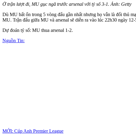
Ở trận lượt đi, MU gục ngã trước ars‌enal với tỷ số 3-1. Ảnh: Getty
Dù MU bất ổn trong 5 vòng đấu gần nhất nhưng họ vẫn là đối thủ mạnh,
MU. Trận đấu giữa MU và ars‌enal sẽ diễn ra vào lúc 22h30 ngày 12-
Dự đoán tỷ số: MU thua ars‌enal 1-2.
Nguồn Tin:
MỚI: Cúp Anh Premier League