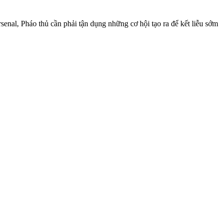
‌enal, Pháo thủ cần phải tận dụng những cơ hội tạo ra để kết liễu sớm