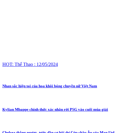
HOT: Thể Thao : 12/05/2024
Nhan sắc hiện tại của hoa khôi bóng chuyền nữ Việt Nam
Kylian Mbappe chính thức xác nhận rời PSG vào cuối mùa giải
Chelsea thắng ngược, tước dần cơ hội dự Cúp châu Âu của Man Utd