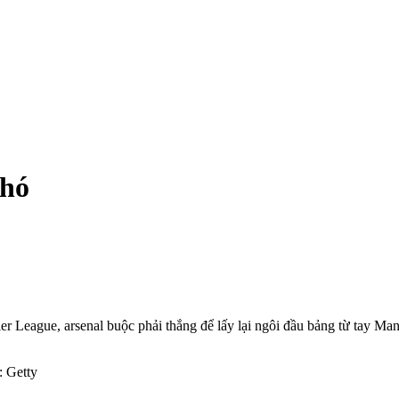
khó
eague, ars‌enal buộc phải thắng để lấy lại ngôi đầu bảng từ tay Man C
: Getty