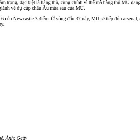
m trọng, đặc biệt là hàng thủ, cũng chính vì thế mà hàng thủ MU đang
 giành vé dự cúp châu Âu mùa sau của MU.
hứ 6 của Newcastle 3 điểm. Ở vòng đấu 37 này, MU sẽ tiếp đón ars‌ena
ty.
hế. Ảnh: Getty