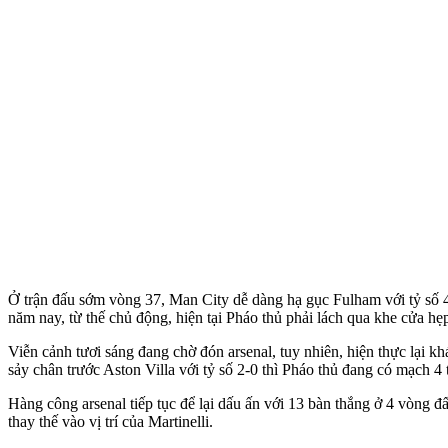
Ở trận đấu sớm vòng 37, Man City dễ dàng hạ gục Fulham với tỷ số 4-
năm nay, từ thế chủ động, hiện tại Pháo thủ phải lách qua khe cửa h
Viễn cảnh tươi sáng đang chờ đón ars‌enal, tuy nhiên, hiện thực lại k
sảy chân trước Aston Villa với tỷ số 2-0 thì Pháo thủ đang có mạch 4 t
Hàng công ars‌enal tiếp tục để lại dấu ấn với 13 bàn thắng ở 4 vòng
thay thế vào vị trí của Martinelli.