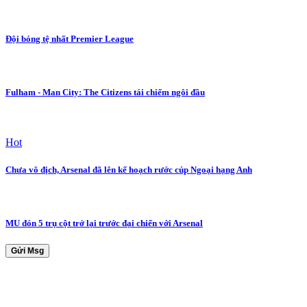
Đội bóng tệ nhất Premier League
Fulham - Man City: The Citizens tái chiếm ngôi đầu
Hot
Chưa vô địch, Arsenal đã lên kế hoạch rước cúp Ngoại hạng Anh
MU đón 5 trụ cột trở lại trước đại chiến với Arsenal
Gửi Msg