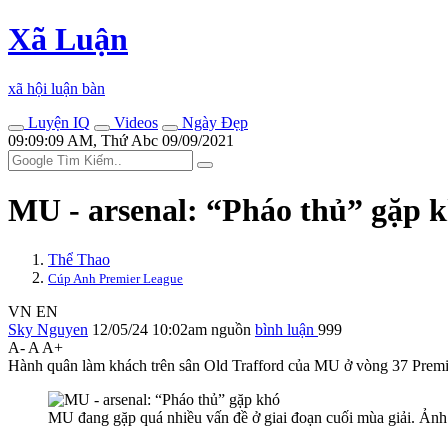
Xã Luận
xã hội luận bàn
Luyện IQ
Videos
Ngày Đẹp
09:09:09 AM, Thứ Abc 09/09/2021
MU - ars‌enal: “Pháo thủ” gặp 
Thể Thao
Cúp Anh Premier League
VN
EN
Sky Nguyen
12/05/24 10:02am
nguồn
bình luận
999
A-
A
A+
Hành quân làm khách trên sân Old Trafford của MU ở vòng 37 Premier L
MU đang gặp quá nhiều vấn đề ở giai đoạn cuối mùa giải. Ảnh