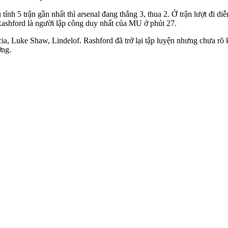
nh 5 trận gần nhất thì ars‌enal đang thắng 3, thua 2. Ở trận lượt đi diễ
 Rashford là người lập công duy nhất của MU ở phút 27.
a, Luke Shaw, Lindelof. Rashford đã trở lại tập luyện nhưng chưa rõ k
ơng.