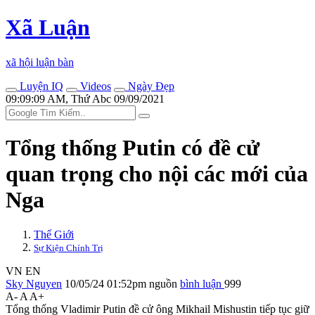
Xã Luận
xã hội luận bàn
Luyện IQ
Videos
Ngày Đẹp
09:09:09 AM, Thứ Abc 09/09/2021
Tổng thống Putin có đề cử
quan trọng cho nội các mới của
Nga
Thế Giới
Sự Kiện Chính Trị
VN
EN
Sky Nguyen
10/05/24 01:52pm
nguồn
bình luận
999
A-
A
A+
Tổng thống Vladimir Putin đề cử ông Mikhail Mishustin tiếp tục giữ