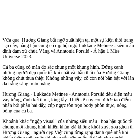
Vừa qua, Hương Giang bất ngờ xuất hiện tại một sự kiện thời trang.
Tại đây, nàng hậu cũng có dịp hội ngộ Lukkade Metinee - siêu mẫu
đình đám xứ chùa Vàng và Anntonia Porsild - Á hậu 1 Miss
Universe 2023.
Cả ba cũng có màn đọ sắc chung một khung hình. Đứng cạnh
những người đẹp quốc tế, khí chất và thần thái của Hương Giang
không chút thua thiệt. Không những vậy, cô còn nổi bần bật với làn
da trắng sáng, mịn màng.
Hương Giang - Lukkade Metinee - Anntonia Porsild đều diện mẫu
váy trắng, đính kết tỉ mỉ, lộng lẫy. Thiết kế này còn được tạo điểm
nhấn bởi phần hai dây, cúp ngực tôn trọn body phồn thực, nóng
bỏng của cả ba.
Khoảnh khắc "ngộp visual" của những siêu mẫu - hoa hậu quốc tế
chung một khung hình khiến khán giả không khỏi xuýt xoa ghen tị.
Hương Giang - người đẹp Việt cũng từng rạng danh quê nhà khi
chiến thắng một cuộc thi nhan sắc cấp quốc tế dành cho người