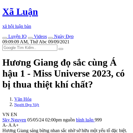
Xã Luận
xã hội luận bàn
Luyện IQ
Videos
Ngày Đẹp
09:09:09 AM, Thứ Abc 09/09/2021
Hương Giang đọ sắc cùng Á
hậu 1 - Miss Universe 2023, có
bị thua thiệt khí chất?
Văn Hóa
Người Đẹp Việt
VN
EN
Sky Nguyen
05/05/24 02:00pm
nguồn
bình luận
999
A-
A
A+
Hương Giang sáng bừng nhan sắc nhờ sở hữu một yếu tố đặc biệt.