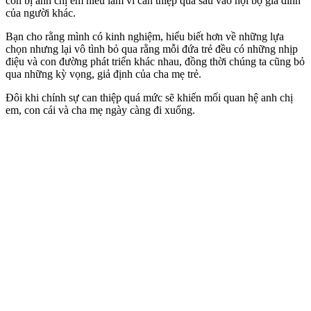
còn bị anh chị em hiểu lầm vì can thiệp quá sâu vào nội bộ gia đình
của người khác.
Bạn cho rằng mình có kinh nghiệm, hiểu biết hơn về những lựa
chọn nhưng lại vô tình bỏ qua rằng mỗi đứa trẻ đều có những nhịp
điệu và con đường phát triển khác nhau, đồng thời chúng ta cũng bỏ
qua những kỳ vọng, giả định của cha mẹ trẻ.
Đôi khi chính sự can thiệp quá mức sẽ khiến mối quan hệ anh chị
em, con cái và cha mẹ ngày càng đi xuống.