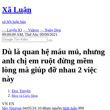
Xã Luận
xã hội luận bàn
Luyện IQ
Videos
Ngày Đẹp
09:09:09 AM, Thứ Abc 09/09/2021
Dù là quan hệ máu mủ, nhưng
anh chị em ruột đừng mềm
lòng mà giúp đỡ nhau 2 việc
này
Đọc Truyện
Blog và Cuộc Sống
VN
EN
Sky Nguyen
04/05/24 10:48am
nguồn
bình luận
999