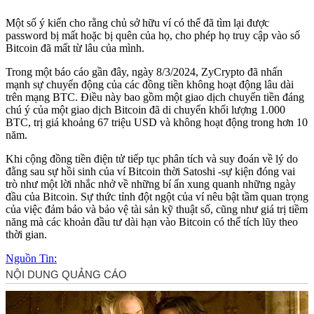
Một số ý kiến cho rằng chủ sở hữu ví có thể đã tìm lại được
password bị mất hoặc bị quên của họ, cho phép họ truy cập vào số
Bitcoin đã mất từ lâu của mình.
Trong một báo cáo gần đây, ngày 8/3/2024, ZyCrypto đã nhấn
mạnh sự chuyển động của các đồng tiền không hoạt động lâu dài
trên mạng BTC. Điều này bao gồm một giao dịch chuyển tiền đáng
chú ý của một giao dịch Bitcoin đã di chuyển khối lượng 1.000
BTC, trị giá khoảng 67 triệu USD và không hoạt động trong hơn 10
năm.
Khi cộng đồng tiền điện tử tiếp tục phân tích và suy đoán về lý do
đằng sau sự hồi sinh của ví Bitcoin thời Satoshi -sự kiện đóng vai
trò như một lời nhắc nhở về những bí ẩn xung quanh những ngày
đầu của Bitcoin. Sự thức tỉnh đột ngột của ví nêu bật tầm quan trọng
của việc đảm bảo và bảo vệ tài sản kỹ thuật số, cũng như giá trị tiềm
năng mà các khoản đầu tư dài hạn vào Bitcoin có thể tích lũy theo
thời gian.
Nguồn Tin: