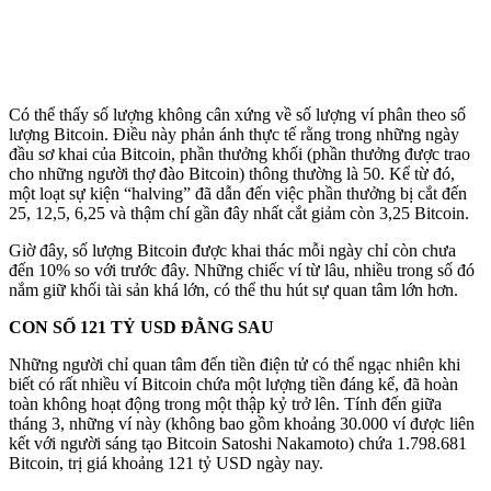
Có thể thấy số lượng không cân xứng về số lượng ví phân theo số
lượng Bitcoin. Điều này phản ánh thực tế rằng trong những ngày
đầu sơ khai của Bitcoin, phần thưởng khối (phần thưởng được trao
cho những người thợ đào Bitcoin) thông thường là 50. Kể từ đó,
một loạt sự kiện “halving” đã dẫn đến việc phần thưởng bị cắt đến
25, 12,5, 6,25 và thậm chí gần đây nhất cắt giảm còn 3,25 Bitcoin.
Giờ đây, số lượng Bitcoin được khai thác mỗi ngày chỉ còn chưa
đến 10% so với trước đây. Những chiếc ví từ lâu, nhiều trong số đó
nắm giữ khối tài sản khá lớn, có thể thu hút sự quan tâm lớn hơn.
CON SỐ 121 TỶ USD ĐẰNG SAU
Những người chỉ quan tâm đến tiền điện tử có thể ngạc nhiên khi
biết có rất nhiều ví Bitcoin chứa một lượng tiền đáng kể, đã hoàn
toàn không hoạt động trong một thập kỷ trở lên. Tính đến giữa
tháng 3, những ví này (không bao gồm khoảng 30.000 ví được liên
kết với người sáng tạo Bitcoin Satoshi Nakamoto) chứa 1.798.681
Bitcoin, trị giá khoảng 121 tỷ USD ngày nay.