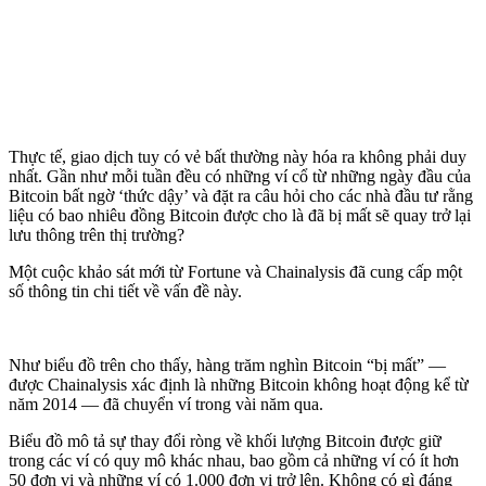
Thực tế, giao dịch tuy có vẻ bất thường này hóa ra không phải duy
nhất. Gần như mỗi tuần đều có những ví cổ từ những ngày đầu của
Bitcoin bất ngờ ‘thức dậy’ và đặt ra câu hỏi cho các nhà đầu tư rằng
liệu có bao nhiêu đồng Bitcoin được cho là đã bị mất sẽ quay trở lại
lưu thông trên thị trường?
Một cuộc khảo sát mới từ Fortune và Chainalysis đã cung cấp một
số thông tin chi tiết về vấn đề này.
Như biểu đồ trên cho thấy, hàng trăm nghìn Bitcoin “bị mất” —
được Chainalysis xác định là những Bitcoin không hoạt động kể từ
năm 2014 — đã chuyển ví trong vài năm qua.
Biểu đồ mô tả sự thay đổi ròng về khối lượng Bitcoin được giữ
trong các ví có quy mô khác nhau, bao gồm cả những ví có ít hơn
50 đơn vị và những ví có 1.000 đơn vị trở lên. Không có gì đáng