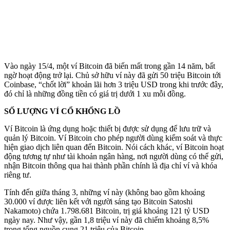
Vào ngày 15/4, một ví Bitcoin đã biến mất trong gần 14 năm, bất
ngờ hoạt động trở lại. Chủ sở hữu ví này đã gửi 50 triệu Bitcoin tới
Coinbase, “chốt lời” khoản lãi hơn 3 triệu USD trong khi trước đây,
đó chỉ là những đồng tiền có giá trị dưới 1 xu mỗi đồng.
SỐ LƯỢNG VÍ CỔ KHỔNG LỒ
Ví Bitcoin là ứng dụng hoặc thiết bị được sử dụng để lưu trữ và
quản lý Bitcoin. Ví Bitcoin cho phép người dùng kiểm soát và thực
hiện giao dịch liên quan đến Bitcoin. Nói cách khác, ví Bitcoin hoạt
động tương tự như tài khoản ngân hàng, nơi người dùng có thể gửi,
nhận Bitcoin thông qua hai thành phần chính là địa chỉ ví và khóa
riêng tư.
Tính đến giữa tháng 3, những ví này (không bao gồm khoảng
30.000 ví được liên kết với người sáng tạo Bitcoin Satoshi
Nakamoto) chứa 1.798.681 Bitcoin, trị giá khoảng 121 tỷ USD
ngày nay. Như vậy, gần 1,8 triệu ví này đã chiếm khoảng 8,5%
trong tổng nguồn cung 21 triệu của Bitcoin.