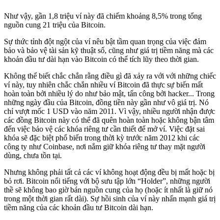
Như vậy, gần 1,8 triệu ví này đã chiếm khoảng 8,5% trong tổng
nguồn cung 21 triệu của Bitcoin.
Sự thức tỉnh đột ngột của ví nêu bật tầm quan trọng của việc đảm
bảo và bảo vệ tài sản kỹ thuật số, cũng như giá trị tiềm năng mà các
khoản đầu tư dài hạn vào Bitcoin có thể tích lũy theo thời gian.
Không thể biết chắc chắn rằng điều gì đã xảy ra với với những chiếc
ví này, tuy nhiên chắc chắn nhiều ví Bitcoin đã thực sự biến mất
hoàn toàn bởi nhiều lý do như bảo mật, tấn công bởi hacker... Trong
những ngày đầu của Bitcoin, đồng tiền này gần như vô giá trị. Nó
chỉ vượt mốc 1 USD vào năm 2011. Vì vậy, nhiều người nhận được
các đồng Bitcoin này có thể đã quên hoàn toàn hoặc không bận tâm
đến việc bảo vệ các khóa riêng tư cần thiết để mở ví. Việc đặt sai
khóa sẽ đặc biệt phổ biến trong thời kỳ trước năm 2012 khi các
công ty như Coinbase, nơi nắm giữ khóa riêng tư thay mặt người
dùng, chưa tồn tại.
Nhưng không phải tất cả các ví không hoạt động đều bị mất hoặc bị
bỏ rơi. Bitcoin nổi tiếng với bộ sưu tập lớn “Holder”, những người
thề sẽ không bao giờ bán nguồn cung của họ (hoặc ít nhất là giữ nó
trong một thời gian rất dài). Sự hồi sinh của ví này nhấn mạnh giá trị
tiềm năng của các khoản đầu tư Bitcoin dài hạn.