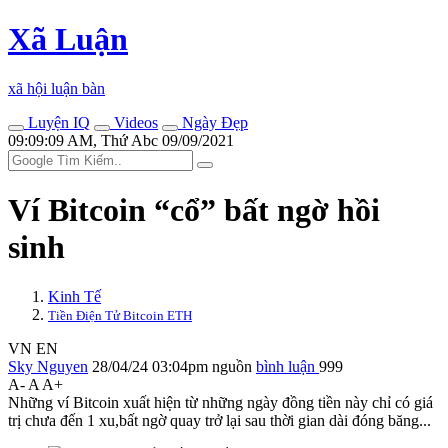
Xã Luận
xã hội luận bàn
Luyện IQ
Videos
Ngày Đẹp
09:09:09 AM, Thứ Abc 09/09/2021
Ví Bitcoin “cổ” bất ngờ hồi
sinh
Kinh Tế
Tiền Điện Tử Bitcoin ETH
VN
EN
Sky Nguyen
28/04/24 03:04pm
nguồn
bình luận
999
A-
A
A+
Những ví Bitcoin xuất hiện từ những ngày đồng tiền này chỉ có giá
trị chưa đến 1 xu,bất ngờ quay trở lại sau thời gian dài đóng băng...