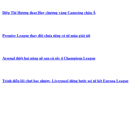
Diệp Thị Hương đoạt Huy chương vàng Canoeing châu Á
Premier League thay đổi chưa từng có từ mùa giải tới
Arsenal thiệt hại nặng nề sau cú sốc ở Champions League
Trình diễn lối chơi bạc nhược, Liverpool dừng bước tại tứ kết Europa League