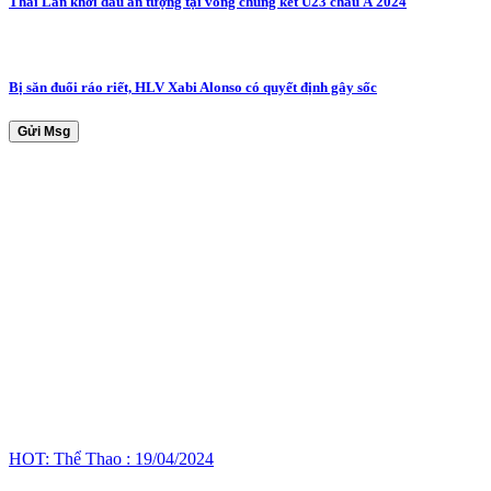
Thái Lan khởi đầu ấn tượng tại vòng chung kết U23 châu Á 2024
Bị săn đuổi ráo riết, HLV Xabi Alonso có quyết định gây sốc
Gửi Msg
HOT: Thể Thao : 19/04/2024