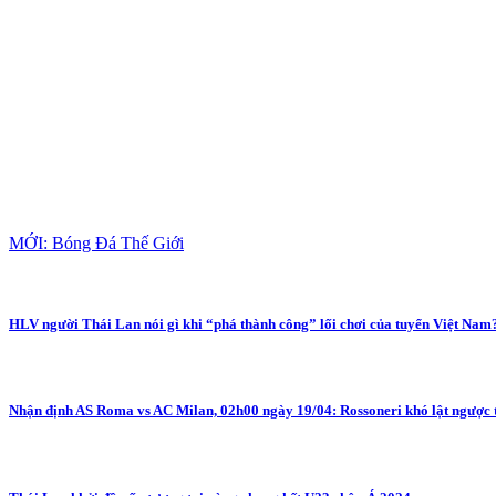
MỚI: Bóng Đá Thế Giới
HLV người Thái Lan nói gì khi “phá thành công” lối chơi của tuyển Việt Nam
Nhận định AS Roma vs AC Milan, 02h00 ngày 19/04: Rossoneri khó lật ngược 