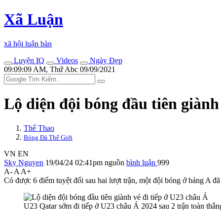
Xã Luận
xã hội luận bàn
Luyện IQ
Videos
Ngày Đẹp
09:09:09 AM, Thứ Abc 09/09/2021
Lộ diện đội bóng đầu tiên giành
Thể Thao
Bóng Đá Thế Giới
VN
EN
Sky Nguyen
19/04/24 02:41pm
nguồn
bình luận
999
A-
A
A+
Có được 6 điểm tuyệt đối sau hai lượt trận, một đội bóng ở bảng A đ
U23 Qatar sớm đi tiếp ở U23 châu Á 2024 sau 2 trận toàn thắn