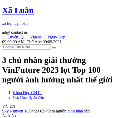
Xã Luận
xã hội luận bàn
ad@ contact us
Luyện IQ
Videos
Ngày Đẹp
09:09:09 AM, Thứ Abc 09/09/2021
3 chủ nhân giải thưởng
VinFuture 2023 lọt Top 100
người ảnh hưởng nhất thế giới
Khoa Học CNTT
Phát Minh Ngiên Cứu
VN
EN
Sky Nguyen
18/04/24 03:49pm
nguồn
bình luận
999
A-
A
A+