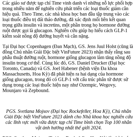
Các giáo sư được tạp chí Time vinh danh vì những nỗ lực phối hợp
trong nhiều năm để nghiên cứu phát triển các loại thuốc giảm cân
hiệu quả. Theo Time, các nhà khoa học ban đầu tập trung vào các
loại thuốc điều trị đái tháo đường, đã xác định mối liên kết quan
trọng giữa insulin và incretins, một phần trong họ hormone đường
ruột được gọi là glucagon. Nghiên cứu giúp họ hiểu cách GLP-1
kiểm soát nồng độ đường huyết và cân nặng.
Tại Đại học Copenhagen (Đan Mạch), GS. Jens Juul Holst (cũng là
đồng Chủ nhân Giải Đặc biệt VinFuture 2023) nhận thấy rằng sau
phẫu thuật đường ruột, hormone giống glucagon làm tăng nồng độ
insulin trong c‌ơ th‌ể. Cùng lúc đó, GS. Daniel Drucker (Đại học
Toronto, Canada) và GS. Joel Habener (bệnh viện Đa khoa
Massachusetts, Hoa Kỳ) đã phát hiện ra hai dạng của hormone
giống glucagon, trong đó có GLP-1 với cấu trúc phân tử được sử
dụng trong các loại thuốc hiện nay như Ozempic, Wegovy,
Mounjaro và Zepbound.
PGS. Svetlana Mojsov (Đại học Rockefeller, Hoa Kỳ), Chủ nhân
Giải Đặc biệt VinFuture 2023 dành cho Nhà khoa học nghiên cứu
các lĩnh vực mới vừa được tạp chí Time bình chọn Top 100 nhân
vật ảnh hưởng nhất thế giới 2024.