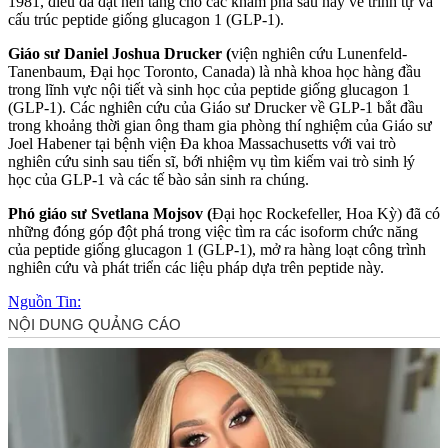
1981, điều đã đặt nền tảng cho các khám phá sau này về trình tự và
cấu trúc peptide giống glucagon 1 (GLP-1).
Giáo sư Daniel Joshua Drucker (
viện nghiên cứu Lunenfeld-
Tanenbaum, Đại học Toronto, Canada) là nhà khoa học hàng đầu
trong lĩnh vực nội tiết và sinh học của peptide giống glucagon 1
(GLP-1). Các nghiên cứu của Giáo sư Drucker về GLP-1 bắt đầu
trong khoảng thời gian ông tham gia phòng thí nghiệm của Giáo sư
Joel Habener tại bệnh viện Đa khoa Massachusetts với vai trò
nghiên cứu sinh sau tiến sĩ, bới nhiệm vụ tìm kiếm vai trò sin‌ּh l‌ּý
học của GLP-1 và các tế bào sản sinh ra chúng.
Phó giáo sư Svetlana Mojsov (
Đại học Rockefeller, Hoa Kỳ) đã có
những đóng góp đột phá trong việc tìm ra các isoform chức năng
của peptide giống glucagon 1 (GLP-1), mở ra hàng loạt công trình
nghiên cứu và phát triển các liệu pháp dựa trên peptide này.
Nguồn Tin: