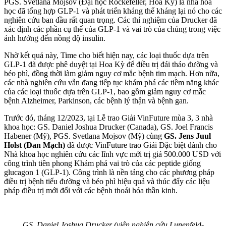
PGS. Svetlana Mojsov (Đại học Rockefeller, Hoa Kỳ) là nhà hoá
học đã tổng hợp GLP-1 và phát triển kháng thể kháng lại nó cho các
nghiên cứu ban đầu rất quan trọng. Các thí nghiệm của Drucker đã
xác định các phần cụ thể của GLP-1 và vai trò của chúng trong việc
ảnh hưởng đến nồng độ insulin.
Nhờ kết quả này, Time cho biết hiện nay, các loại thuốc dựa trên
GLP-1 đã được phê duyệt tại Hoa Kỳ để điều trị đái tháo đường và
béo phì, đồng thời làm giảm nguy cơ mắc bệnh tim mạch. Hơn nữa,
các nhà nghiên cứu vẫn đang tiếp tục khám phá các tiềm năng khác
của các loại thuốc dựa trên GLP-1, bao gồm giảm nguy cơ mắc
bệnh Alzheimer, Parkinson, các bệnh lý thận và bệnh gan.
Trước đó, tháng 12/2023, tại Lễ trao Giải VinFuture mùa 3, 3 nhà
khoa học: GS. Daniel Joshua Drucker (Canada), GS. Joel Francis
Habener (Mỹ), PGS. Svetlana Mojsov (Mỹ) cùng
GS. Jens Juul
Holst (Đan Mạch)
đã được VinFuture trao Giải Đặc biệt dành cho
Nhà khoa học nghiên cứu các lĩnh vực mới trị giá 500.000 USD với
công trình tiên phong Khám phá vai trò của các peptide giống
glucagon 1 (GLP-1). Công trình là nền tảng cho các phương pháp
điều trị bệnh tiểu đường và béo phì hiệu quả và thúc đẩy các liệu
pháp điều trị mới đối với các bệnh thoái hóa thần kinh.
GS. Daniel Joshua Drucker (viện nghiên cứu Lunenfeld-