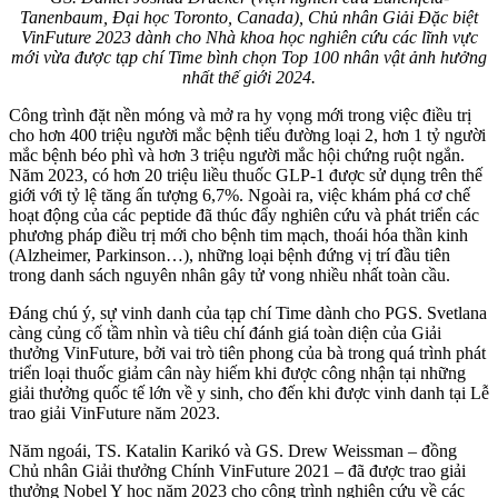
Tanenbaum, Đại học Toronto, Canada), Chủ nhân Giải Đặc biệt
VinFuture 2023 dành cho Nhà khoa học nghiên cứu các lĩnh vực
mới vừa được tạp chí Time bình chọn Top 100 nhân vật ảnh hưởng
nhất thế giới 2024.
Công trình đặt nền móng và mở ra hy vọng mới trong việc điều trị
cho hơn 400 triệu người mắc bệnh tiểu đường loại 2, hơn 1 tỷ người
mắc bệnh béo phì và hơn 3 triệu người mắc hội chứng ruột ngắn.
Năm 2023, có hơn 20 triệu liều thuốc GLP-1 được sử dụng trên thế
giới với tỷ lệ tăng ấn tượng 6,7%. Ngoài ra, việc khám phá cơ chế
hoạt động của các peptide đã thúc đẩy nghiên cứu và phát triển các
phương pháp điều trị mới cho bệnh tim mạch, thoái hóa thần kinh
(Alzheimer, Parkinson…), những loại bệnh đứng vị trí đầu tiên
trong danh sách nguyên nhân gây t‌ử von‌g nhiều nhất toàn cầu.
Đáng chú ý, sự vinh danh của tạp chí Time dành cho PGS. Svetlana
càng củng cố tầm nhìn và tiêu chí đánh giá toàn diện của Giải
thưởng VinFuture, bởi vai trò tiên phong của bà trong quá trình phát
triển loại thuốc giảm cân này hiếm khi được công nhận tại những
giải thưởng quốc tế lớn về y sinh, cho đến khi được vinh danh tại Lễ
trao giải VinFuture năm 2023.
Năm ngoái, TS. Katalin Karikó và GS. Drew Weissman – đồng
Chủ nhân Giải thưởng Chính VinFuture 2021 – đã được trao giải
thưởng Nobel Y học năm 2023 cho công trình nghiên cứu về các