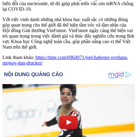
biến đổi của nucleoside, từ đó giúp phát triển vắc-xin mRNA chống
lại COVID-19.
Với việc vinh danh những nhà khoa học xuất sắc có những đóng
góp quan trọng cho thế giới đã thể hiện tầm vóc và tầm nhìn của
Hội đồng Giải thưởng VinFuture. VinFuture ngày càng thể hiện vai
trò quan trọng trong việc đánh giá và thúc đẩy nghiên cứu trong lĩnh
vực Khoa học Công nghệ toàn cầu, góp phần nâng cao vị thế Việt
Nam trên thế giới.
Link tham khảo:
https://time.com/6964971/joel-habener-svetlana-
mojsov-dan-drucker/