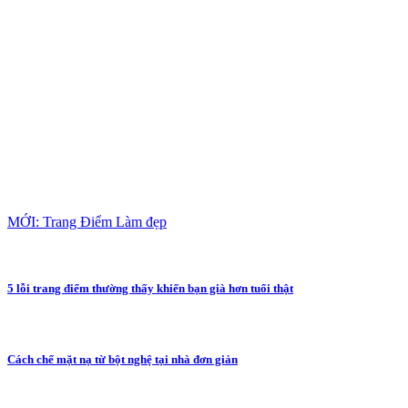
MỚI: Trang Điểm Làm đẹp
5 lỗi trang điểm thường thấy khiến bạn già hơn tuổi thật
Cách chế mặt nạ từ bột nghệ tại nhà đơn giản