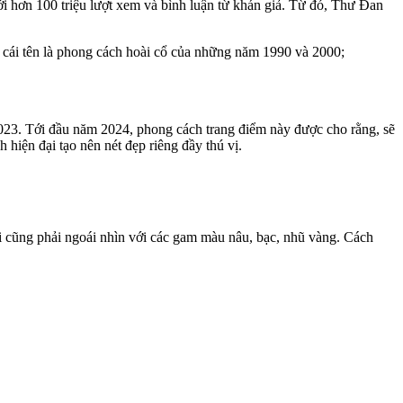
i hơn 100 triệu lượt xem và bình luận từ khán giả. Từ đó, Thư Đan
 cái tên là phong cách hoài cổ của những năm 1990 và 2000;
2023. Tới đầu năm 2024, phong cách trang điểm này được cho rằng, sẽ
h hiện đại tạo nên nét đẹp riêng đầy thú vị.
 cũng phải ngoái nhìn với các gam màu nâu, bạc, nhũ vàng. Cách