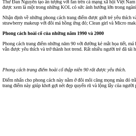
Thư Đan Nguyễn tạo ấn tượng với fan trên cả mạng xã hội Việt Nam v
được xem là một trong những KOL có sức ảnh hưởng lớn trong ngành 
Nhận định về những phong cách trang điểm được giới trẻ yêu thích v
strawberry makeup với đôi má hồng ửng đỏ; Clean girl và Micro mak
Phong cách hoài cổ của những năm 1990 và 2000
Phong cách trang điểm những năm 90 với đường kẻ mắt họa tiết, má h
vẫn được yêu thích và trở thành hot trend. Rất nhiều người trẻ đã tái 
Phong cách trang điểm hoài cổ thập niên 90 rất được yêu thích.
Điểm nhấn cho phong cách này nằm ở đôi môi căng mọng màu đỏ trầm,
trang điểm này giúp khơi gợi nét đẹp quyến rũ và lộng lẫy của người