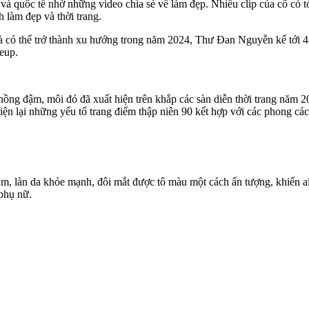
à quốc tế nhờ những video chia sẻ về làm đẹp. Nhiều clip của cô có tớ
làm đẹp và thời trang.
à có thể trở thành xu hướng trong năm 2024, Thư Đan Nguyễn kể tới 4
eup.
ồng đậm, môi đỏ đã xuất hiện trên khắp các sàn diễn thời trang năm 
hiện lại những yếu tố trang điểm thập niên 90 kết hợp với các phong các
 làn da khỏe mạnh, đôi mắt được tô màu một cách ấn tượng, khiến ai
 phụ nữ.