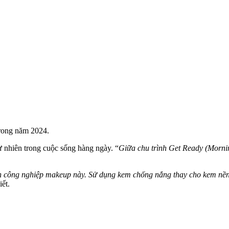
trong năm 2024.
ự nhiên trong cuộc sống hàng ngày. “
Giữa chu trình Get Ready (Morni
h công nghiệp makeup này. Sử dụng kem chống nắng thay cho kem nền 
ết.