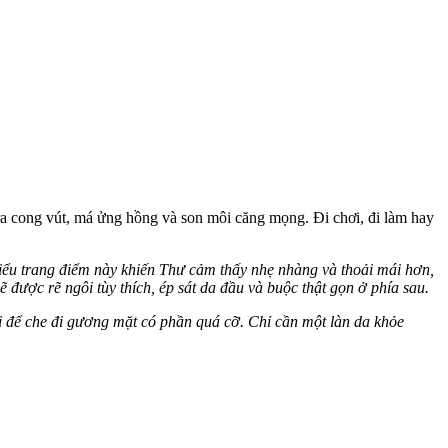
a cong vút, má ửng hồng và son môi căng mọng. Đi chơi, đi làm hay
Kiểu trang điểm này khiến Thư cảm thấy nhẹ nhàng và thoải mái hơn,
 được rẽ ngôi tùy thích, ép sát da đầu và buộc thật gọn ở phía sau.
 để che đi gương mặt có phần quá cỡ. Chỉ cần một làn da khỏe