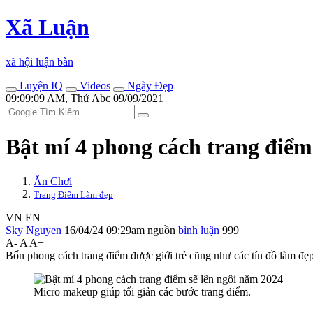
Xã Luận
xã hội luận bàn
Luyện IQ
Videos
Ngày Đẹp
09:09:09 AM, Thứ Abc 09/09/2021
Bật mí 4 phong cách trang điểm
Ăn Chơi
Trang Điểm Làm đẹp
VN
EN
Sky Nguyen
16/04/24 09:29am
nguồn
bình luận
999
A-
A
A+
Bốn phong cách trang điểm được giới trẻ cũng như các tín đồ làm đẹ
Micro makeup giúp tối giản các bước trang điểm.