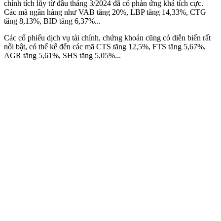
chỉnh tích lũy từ đầu tháng 3/2024 đã có phản ứng khá tích cực.
Các mã ngân hàng như VAB tăng 20%, LBP tăng 14,33%, CTG
tăng 8,13%, BID tăng 6,37%...
Các cổ phiếu dịch vụ tài chính, chứng khoán cũng có diễn biến rất
nổi bật, có thể kể đến các mã CTS tăng 12,5%, FTS tăng 5,67%,
AGR tăng 5,61%, SHS tăng 5,05%...