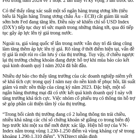
Fed trong năm 2024 về 1 hoặc 2 lần thay vì kỳ vọng 3 lần trước đó.
Có thể thấy rằng xác suất một số ngân hàng trung ương lớn (tiêu
biểu là Ngân hàng Trung ương châu Âu - ECB) cắt giảm lãi suất
sớm hơn Fed đang tăng lên. Điều này sẽ khiến chỉ số USD Index
(DXY) tiếp tục duy trì sức mạnh trong những tháng tới, qua đó tiếp
tục gây áp lực lên tỷ giá trong nước.
Ngoài ra, giá vàng quốc tế lẫn trong nước vẫn duy trì đà tăng cũng
làm tăng thêm áp lực lên tỷ giá. Rõ ràng ở thời điểm hiện tại, vấn đề
tỷ giá là một rủi ro cần lưu ý của thị trường. Tuy vậy, ở chiều ngược
lại thị trường chứng khoán đang được hỗ trợ khi mùa báo cáo kết
quả kinh doanh quý I năm 2024 đã bắt đầu.
Nhiều dự báo cho thấy tăng trưởng của các doanh nghiệp niêm yết
sẽ khá tích cực trong quý I năm nay do nền kinh tế phục hồi, lãi suất
giảm và mức nền thấp của cùng kỳ năm 2023. Đặc biệt, một số
ngân hàng thương mại đã có ước kết quả kinh doanh quý I này với
tăng trưởng khá tích cực. Việc nhóm cổ phiếu trụ có thông tin hỗ trợ
sẽ góp phần cải thiện tâm lý của thị trường.
“Trong bối cảnh thị trường đang có 2 luồng thông tin trái chiều,
nhiều khả năng các chỉ số chứng khoán sẽ giằng co trong biên độ
hẹp trước khi một xu thế mới được xác lập. Hiện hỗ trợ của VN-
Index nằm trong vùng 1.230-1.250 điểm và vùng kháng cự sẽ trong
khoảng 1.290-1.310 điểm”, VNDirect nhận định