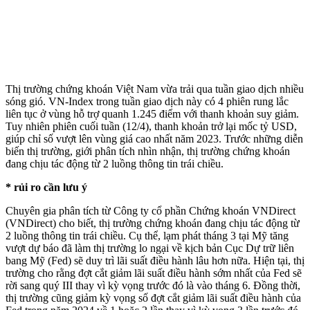
Thị trường chứng khoán Việt Nam vừa trải qua tuần giao dịch nhiều
sóng gió. VN-Index trong tuần giao dịch này có 4 phiên rung lắc
liên tục ở vùng hỗ trợ quanh 1.245 điểm với thanh khoản suy giảm.
Tuy nhiên phiên cuối tuần (12/4), thanh khoản trở lại mốc tỷ USD,
giúp chỉ số vượt lên vùng giá cao nhất năm 2023. Trước những diễn
biến thị trường, giới phân tích nhìn nhận, thị trường chứng khoán
đang chịu tác động từ 2 luồng thông tin trái chiều.
* rủi ro cần lưu ý
Chuyên gia phân tích từ Công ty cổ phần Chứng khoán VNDirect
(VNDirect) cho biết, thị trường chứng khoán đang chịu tác động từ
2 luồng thông tin trái chiều. Cụ thể, lạm phát tháng 3 tại Mỹ tăng
vượt dự báo đã làm thị trường lo ngại về kịch bản Cục Dự trữ liên
bang Mỹ (Fed) sẽ duy trì lãi suất điều hành lâu hơn nữa. Hiện tại, thị
trường cho rằng đợt cắt giảm lãi suất điều hành sớm nhất của Fed sẽ
rời sang quý III thay vì kỳ vọng trước đó là vào tháng 6. Đồng thời,
thị trường cũng giảm kỳ vọng số đợt cắt giảm lãi suất điều hành của