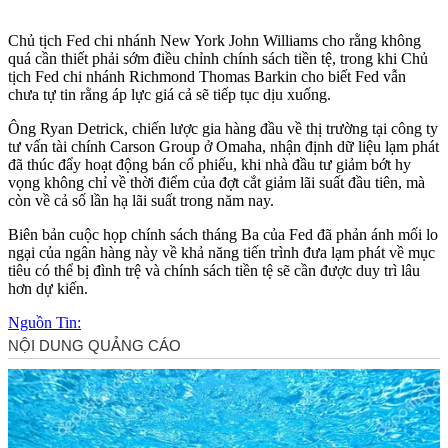
Chủ tịch Fed chi nhánh New York John Williams cho rằng không
quá cần thiết phải sớm điều chỉnh chính sách tiền tệ, trong khi Chủ
tịch Fed chi nhánh Richmond Thomas Barkin cho biết Fed vẫn
chưa tự tin rằng áp lực giá cả sẽ tiếp tục dịu xuống.
Ông Ryan Detrick, chiến lược gia hàng đầu về thị trường tại công ty
tư vấn tài chính Carson Group ở Omaha, nhận định dữ liệu lạm phát
đã thúc đẩy hoạt động bán cổ phiếu, khi nhà đầu tư giảm bớt hy
vọng không chỉ về thời điểm của đợt cắt giảm lãi suất đầu tiên, mà
còn về cả số lần hạ lãi suất trong năm nay.
Biên bản cuộc họp chính sách tháng Ba của Fed đã phản ánh mối lo
ngại của ngân hàng này về khả năng tiến trình đưa lạm phát về mục
tiêu có thể bị đình trệ và chính sách tiền tệ sẽ cần được duy trì lâu
hơn dự kiến.
Nguồn Tin: