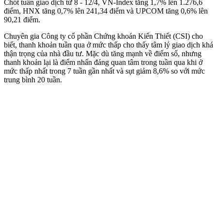
Chốt tuần giao dịch từ 8 - 12/4, VN-Index tăng 1,7% lên 1.276,6
điểm, HNX tăng 0,7% lên 241,34 điểm và UPCOM tăng 0,6% lên
90,21 điểm.
Chuyên gia Công ty cổ phần Chứng khoán Kiến Thiết (CSI) cho
biết, thanh khoản tuần qua ở mức thấp cho thấy tâm lý giao dịch khá
thận trọng của nhà đầu tư. Mặc dù tăng mạnh về điểm số, nhưng
thanh khoản lại là điểm nhấn đáng quan tâm trong tuần qua khi ở
mức thấp nhất trong 7 tuần gần nhất và sụt giảm 8,6% so với mức
trung bình 20 tuần.