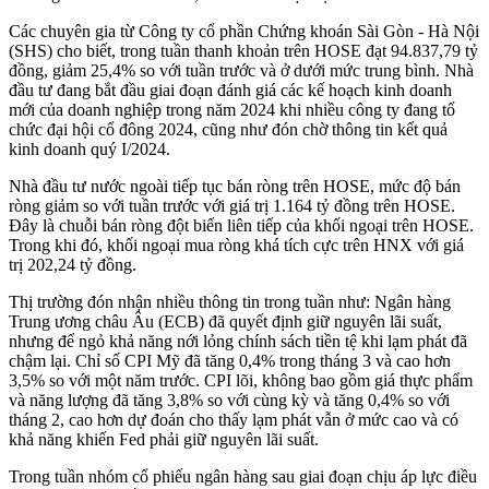
Các chuyên gia từ Công ty cổ phần Chứng khoán Sài Gòn - Hà Nội
(SHS) cho biết, trong tuần thanh khoản trên HOSE đạt 94.837,79 tỷ
đồng, giảm 25,4% so với tuần trước và ở dưới mức trung bình. Nhà
đầu tư đang bắt đầu giai đoạn đánh giá các kế hoạch kinh doanh
mới của doanh nghiệp trong năm 2024 khi nhiều công ty đang tổ
chức đại hội cổ đông 2024, cũng như đón chờ thông tin kết quả
kinh doanh quý I/2024.
Nhà đầu tư nước ngoài tiếp tục bán ròng trên HOSE, mức độ bán
ròng giảm so với tuần trước với giá trị 1.164 tỷ đồng trên HOSE.
Đây là chuỗi bán ròng đột biến liên tiếp của khối ngoại trên HOSE.
Trong khi đó, khối ngoại mua ròng khá tích cực trên HNX với giá
trị 202,24 tỷ đồng.
Thị trường đón nhận nhiều thông tin trong tuần như: Ngân hàng
Trung ương châu Âu (ECB) đã quyết định giữ nguyên lãi suất,
nhưng để ngỏ khả năng nới lỏng chính sách tiền tệ khi lạm phát đã
chậm lại. Chỉ số CPI Mỹ đã tăng 0,4% trong tháng 3 và cao hơn
3,5% so với một năm trước. CPI lõi, không bao gồm giá thực phẩm
và năng lượng đã tăng 3,8% so với cùng kỳ và tăng 0,4% so với
tháng 2, cao hơn dự đoán cho thấy lạm phát vẫn ở mức cao và có
khả năng khiến Fed phải giữ nguyên lãi suất.
Trong tuần nhóm cổ phiếu ngân hàng sau giai đoạn chịu áp lực điều