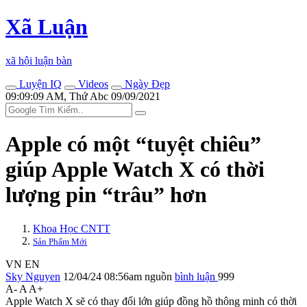
Xã Luận
xã hội luận bàn
Luyện IQ
Videos
Ngày Đẹp
09:09:09 AM, Thứ Abc 09/09/2021
Apple có một “tuyệt chiêu”
giúp Apple Watch X có thời
lượng pin “trâu” hơn
Khoa Học CNTT
Sản Phẩm Mới
VN
EN
Sky Nguyen
12/04/24 08:56am
nguồn
bình luận
999
A-
A
A+
Apple Watch X sẽ có thay đổi lớn giúp đồng hồ thông minh có thời