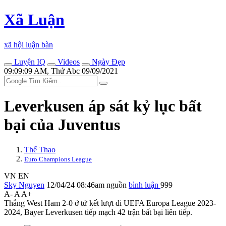
Xã Luận
xã hội luận bàn
Luyện IQ
Videos
Ngày Đẹp
09:09:09 AM, Thứ Abc 09/09/2021
Leverkusen áp sát kỷ lục bất
bại của Juventus
Thể Thao
Euro Champions League
VN
EN
Sky Nguyen
12/04/24 08:46am
nguồn
bình luận
999
A-
A
A+
Thắng West Ham 2-0 ở tứ kết lượt đi UEFA Europa League 2023-
2024, Bayer Leverkusen tiếp mạch 42 trận bất bại liên tiếp.