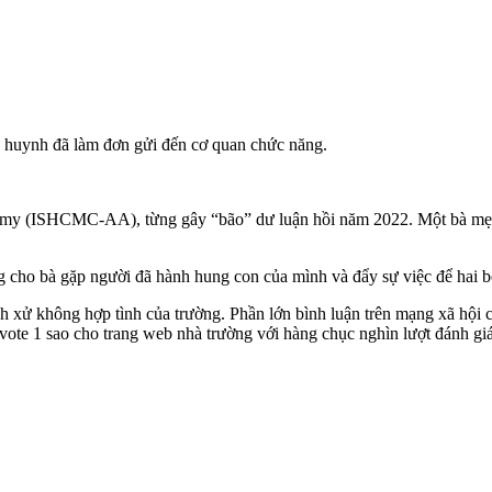
hụ huynh đã làm đơn gửi đến cơ quan chức năng.
emy (ISHCMC-AA), từng gây “bão” dư luận hồi năm 2022. Một bà mẹ đ
g cho bà gặp người đã hành hung con của mình và đẩy sự việc để hai bê
 xử không hợp tình của trường. Phần lớn bình luận trên mạng xã hội ch
vote 1 sao cho trang web nhà trường với hàng chục nghìn lượt đánh giá