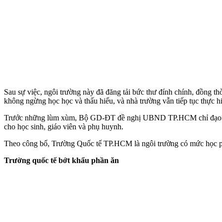
Sau sự việc, ngôi trường này đã đăng tải bức thư đính chính, đồng t
không ngừng học học và thấu hiểu, và nhà trường vẫn tiếp tục thực hi
Trước những lùm xùm, Bộ GD-ĐT đề nghị UBND TP.HCM chỉ đạo các cơ
cho học sinh, giáo viên và phụ huynh.
Theo công bố, Trường Quốc tế TP.HCM là ngôi trường có mức học ph
Trường quốc tế bớt khẩu phần ăn