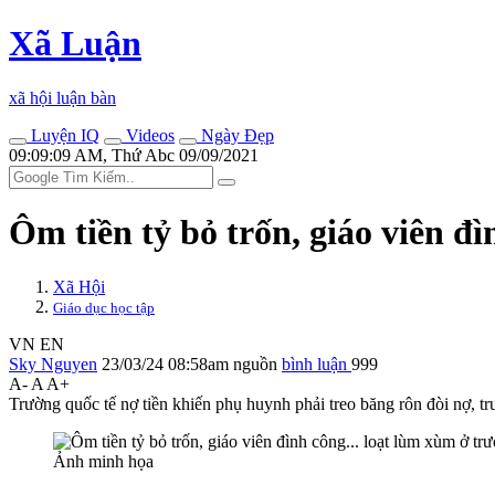
Xã Luận
xã hội luận bàn
Luyện IQ
Videos
Ngày Đẹp
09:09:09 AM, Thứ Abc 09/09/2021
Ôm tiền tỷ bỏ trốn, giáo viên đì
Xã Hội
Giáo dục học tập
VN
EN
Sky Nguyen
23/03/24 08:58am
nguồn
bình luận
999
A-
A
A+
Trường quốc tế nợ tiền khiến phụ huynh phải treo băng rôn đòi nợ, t
Ảnh minh họa