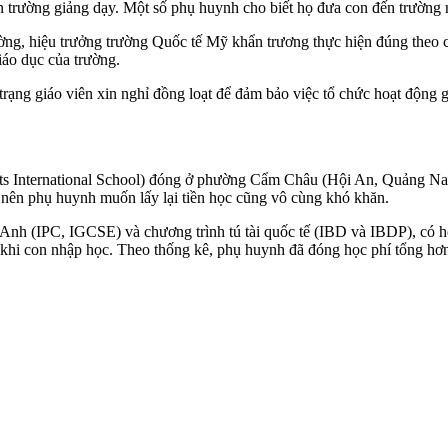
ến trường giảng dạy. Một số phụ huynh cho biết họ đưa con đến trường 
g, hiệu trưởng trường Quốc tế Mỹ khẩn trương thực hiện đúng theo c
iáo dục của trường.
trạng giáo viên xin nghỉ đồng loạt để đảm bảo việc tổ chức hoạt động g
ts International School) đóng ở phường Cẩm Châu (Hội An, Quảng Na
 nên phụ huynh muốn lấy lại tiền học cũng vô cùng khó khăn.
a Anh (IPC, IGCSE) và chương trình tú tài quốc tế (IBD và IBDP), có 
u khi con nhập học. Theo thống kê, phụ huynh đã đóng học phí tổng hơ