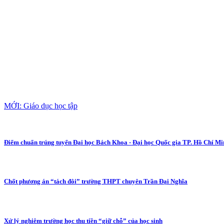
MỚI: Giáo dục học tập
Điểm chuẩn trúng tuyển Đại học Bách Khoa - Đại học Quốc gia TP. Hồ Chí M
Chốt phương án “tách đôi” trường THPT chuyên Trần Đại Nghĩa
Xử lý nghiêm trường học thu tiền “giữ chỗ” của học sinh