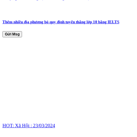
Thêm nhiều địa phương bỏ quy định tuyển thẳng lớp 10 bằng IELTS
Gửi Msg
HOT: Xã Hội : 23/03/2024