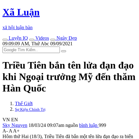
Xã Luận
xã hội luận bàn
Luyện IQ
Videos
Ngày Đẹp
09:09:09 AM, Thứ Abc 09/09/2021
Triều Tiên bắn tên lửa đạn đạo
khi Ngoại trưởng Mỹ đến thăm
Hàn Quốc
Thế Giới
Sự Kiện Chính Trị
VN
EN
Sky Nguyen
18/03/24 09:07am
nguồn
bình luận
999
A-
A
A+
Hôm thứ Hai (18/3), Triều Tiên đã bắn một tên lửa đạn đạo ra biển