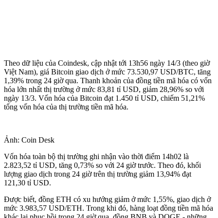
Theo dữ liệu của Coindesk, cập nhật tới 13h56 ngày 14/3 (theo giờ
Việt Nam), giá Bitcoin giao dịch ở mức 73.530,97 USD/BTC, tăng
1,39% trong 24 giờ qua. Thanh khoản của đồng tiền mã hóa có vốn
hóa lớn nhất thị trường ở mức 83,81 tỉ USD, giảm 28,96% so với
ngày 13/3. Vốn hóa của Bitcoin đạt 1.450 tỉ USD, chiếm 51,21%
tổng vốn hóa của thị trường tiền mã hóa.
Ảnh: Coin Desk
Vốn hóa toàn bộ thị trường ghi nhận vào thời điểm 14h02 là
2.823,52 tỉ USD, tăng 0,73% so với 24 giờ trước. Theo đó, khối
lượng giao dịch trong 24 giờ trên thị trường giảm 13,94% đạt
121,30 tỉ USD.
Được biết, đồng ETH có xu hướng giảm ở mức 1,55%, giao dịch ở
mức 3.983,57 USD/ETH. Trong khi đó, hàng loạt đồng tiền mã hóa
khác lại phục hồi trong 24 giờ qua, đồng BNB và DOGE - những