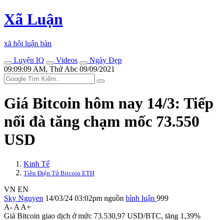
Xã Luận
xã hội luận bàn
Luyện IQ
Videos
Ngày Đẹp
09:09:09 AM, Thứ Abc 09/09/2021
Giá Bitcoin hôm nay 14/3: Tiếp
nối đà tăng chạm mốc 73.550
USD
Kinh Tế
Tiền Điện Tử Bitcoin ETH
VN
EN
Sky Nguyen
14/03/24 03:02pm
nguồn
bình luận
999
A-
A
A+
Giá Bitcoin giao dịch ở mức 73.530,97 USD/BTC, tăng 1,39%