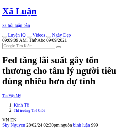
Xã Luận
xã hội luận bàn
Luyện IQ
Videos
Ngày Đẹp
09:09:09 AM, Thứ Abc 09/09/2021
Fed tăng lãi suất gây tổn
thương cho tâm lý người tiêu
dùng nhiều hơn dự tính
Tin Việt Mỹ
Kinh Tế
Thị trường Thế Giới
VN
EN
Sky Nguyen
28/02/24 02:30pm
nguồn
bình luận
999