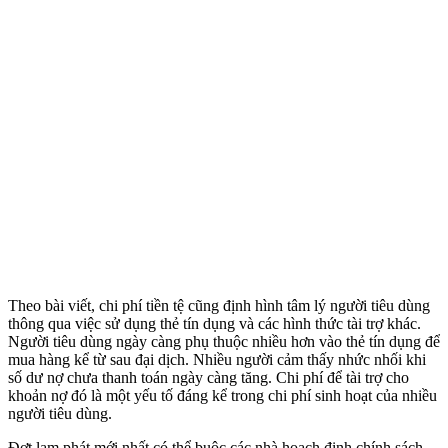
Theo bài viết, chi phí tiền tệ cũng định hình tâm lý người tiêu dùng
thông qua việc sử dụng thẻ tín dụng và các hình thức tài trợ khác.
Người tiêu dùng ngày càng phụ thuộc nhiều hơn vào thẻ tín dụng để
mua hàng kể từ sau đại dịch. Nhiều người cảm thấy nhức nhối khi
số dư nợ chưa thanh toán ngày càng tăng. Chi phí để tài trợ cho
khoản nợ đó là một yếu tố đáng kể trong chi phí sinh hoạt của nhiều
người tiêu dùng.
Đợt lạm phát mới nhất có thể buộc các nhà hoạch định chính sách