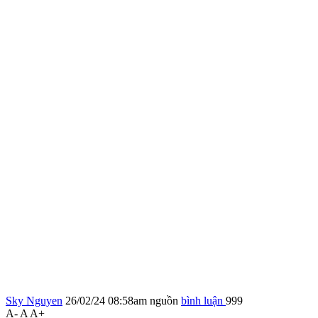
Sky Nguyen
26/02/24 08:58am
nguồn
bình luận
999
A-
A
A+