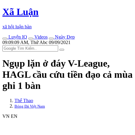
Xã Luận
xã hội luận bàn
Luyện IQ
Videos
Ngày Đẹp
09:09:09 AM, Thứ Abc 09/09/2021
Ngụp lặn ở đáy V-League,
HAGL cầu cứu tiền đạo cả mùa
ghi 1 bàn
Thể Thao
Bóng Đá Việt Nam
VN
EN