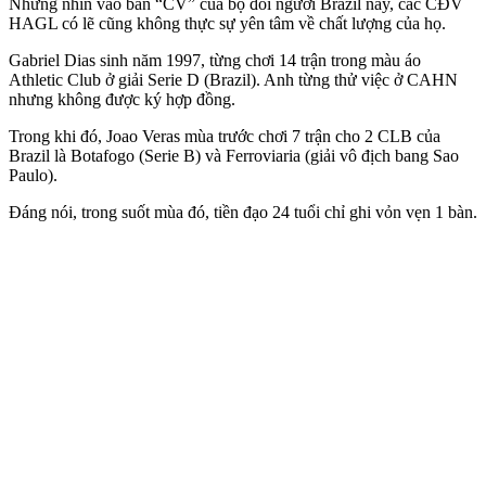
Nhưng nhìn vào bản “CV” của bộ đôi người Brazil này, các CĐV
HAGL có lẽ cũng không thực sự yên tâm về chất lượng của họ.
Gabriel Dias sinh năm 1997, từng chơi 14 trận trong màu áo
Athletic Club ở giải Serie D (Brazil). Anh từng thử việc ở CAHN
nhưng không được ký hợp đồng.
Trong khi đó, Joao Veras mùa trước chơi 7 trận cho 2 CLB của
Brazil là Botafogo (Serie B) và Ferroviaria (giải vô địch bang Sao
Paulo).
Đáng nói, trong suốt mùa đó, tiền đạo 24 tuổi chỉ ghi vỏn vẹn 1 bàn.