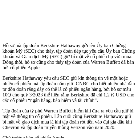
Hồ sơ mà tập đoàn Berkshire Hathaway gửi lên Ủy ban Chứng
khoán Mỹ (SEC) cho thấy, tập đoàn tiếp tục yêu cầu Ủy ban Chứng
khoán và Giao dịch Mỹ (SEC) giữ bí mật về cổ phiếu họ vừa mua.
Đồng thời, hồ sơ cũng cho thấy tập đoàn của Warren Buffett đã bán
bớt cổ phiếu Apple.
Berkshire Hathaway yêu cầu SEC giữ kín thông tin về một hoặc
nhiều cổ phiếu mà tập đoàn nắm giữ. CNBC cho biết nhiều nhà đầu
tư đồn đoán rằng đây có thể là cổ phiếu ngân hàng, bởi hồ sơ mẫu
10Q cho quý 3/2023 thể hiện rằng Berkshire đã chi 1,2 tỷ USD cho
các cổ phiếu “ngân hàng, bảo hiểm và tài chính”.
Tập đoàn của tỷ phú Warren Buffett hiếm khi đưa ra yêu cầu giữ bí
mật về thông tin cổ phiếu. Lần cuối cùng Berkshire Hathaway giữ
bí mật về giao dịch mua là khi tập đoàn rót tiền vào đại gia dầu khí
Chevron và tập đoàn truyền thông Verizon vào năm 2020.
Chủ trương bán cổ phiếu Apple