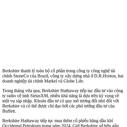
Berkshire thanh lý toàn bộ cổ phần trong công ty công nghệ tài
chính StoneCo của Brazil, công ty xây dựng nhà ở D.R.Horton, hai
doanh nghiệp tài chính Markel và Globe Life.
Trong tháng vừa qua, Berkshire Hathaway tiếp tục đầu tư vào công
ty radio vệ tinh SiriusXM, nhiều khả năng là dựa trên kỳ vọng về
một vụ sáp nhập. Khoản đầu tư có quy mô tương đối nhỏ đối với
Berkshire và có thể được chỉ đạo bởi các phó tướng đầu tư của
Buffett.
Berkshire Hathaway tiếp tục mua thêm cổ phiếu hãng dầu khí
Occidental Petroleum trong năm 2024. Giờ Berkshire sở hữu gần