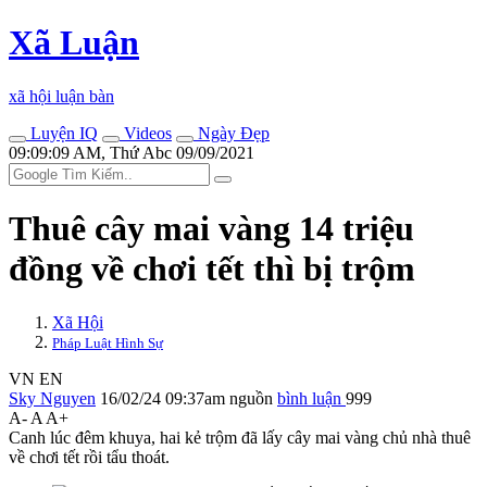
Xã Luận
xã hội luận bàn
Luyện IQ
Videos
Ngày Đẹp
09:09:09 AM, Thứ Abc 09/09/2021
Thuê cây mai vàng 14 triệu
đồng về chơi tết thì bị trộm
Xã Hội
Pháp Luật Hình Sự
VN
EN
Sky Nguyen
16/02/24 09:37am
nguồn
bình luận
999
A-
A
A+
Canh lúc đêm khuya, hai kẻ trộm đã lấy cây mai vàng chủ nhà thuê
về chơi tết rồi tẩu thoát.