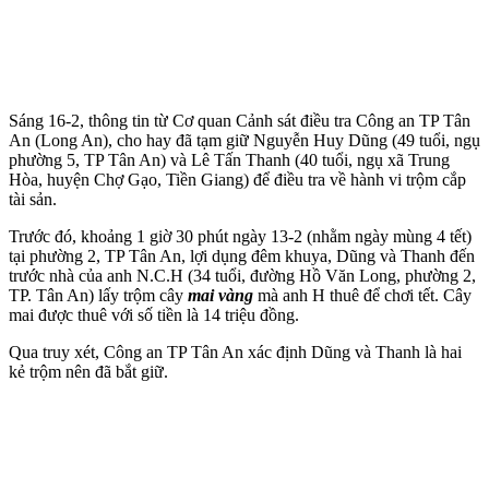
Sáng 16-2, thông tin từ Cơ quan Cảnh sát điều tra Công an TP Tân
An (Long An), cho hay đã tạm giữ Nguyễn Huy Dũng (49 tuổi, ngụ
phường 5, TP Tân An) và Lê Tấn Thanh (40 tuổi, ngụ xã Trung
Hòa, huyện Chợ Gạo, Tiền Giang) để điều tra về hành vi trộm cắp
tài sản.
Trước đó, khoảng 1 giờ 30 phút ngày 13-2 (nhằm ngày mùng 4 tết)
tại phường 2, TP Tân An, lợi dụng đêm khuya, Dũng và Thanh đến
trước nhà của anh N.C.H (34 tuổi, đường Hồ Văn Long, phường 2,
TP. Tân An) lấy trộm cây
mai vàng
mà anh H thuê để chơi tết. Cây
mai được thuê với số tiền là 14 triệu đồng.
Qua truy xét, Công an TP Tân An xác định Dũng và Thanh là hai
kẻ trộm nên đã bắt giữ.