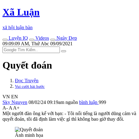
Xã Luận
xã hội luận bàn
Luyện IQ
Videos
Ngày Đẹp
09:09:09 AM, Thứ Abc 09/09/2021
Quyết đoán
Đọc Truyện
Vui cười hài hước
VN
EN
Sky Nguyen
08/02/24 09:19am
nguồn
bình luận
999
A-
A
A+
Một người đàn ông kể với bạn: - Tôi nổi tiếng là người dũng cảm và
quyết đoán, tôi đã định làm việc gì thì không bao giờ thay đổi.
Ảnh minh họa