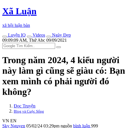
Xã Luận
xã hội luận bàn
Luyện IQ
Videos
Ngày Đẹp
09:09:09 AM, Thứ Abc 09/09/2021
Trong năm 2024, 4 kiểu người
này làm gì cũng sẽ giàu có: Bạn
xem mình có phải người đó
không?
Đọc Truyện
Blog và Cuộc Sống
VN
EN
Sky Nguyen
05/02/24 03:29pm
nguồn
bình luận
999