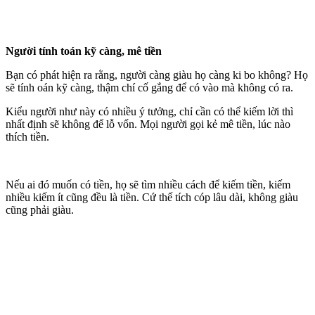
Người tính toán kỹ càng, mê tiền
Bạn có phát hiện ra rằng, người càng giàu họ càng ki bo không? Họ
sẽ tính oán kỹ càng, thậm chí cố gắng để có vào mà không có ra.
Kiểu người như này có nhiều ý tưởng, chỉ cần có thể kiếm lời thì
nhất định sẽ không để lỗ vốn. Mọi người gọi kẻ mê tiền, lúc nào
thích tiền.
Nếu ai đó muốn có tiền, họ sẽ tìm nhiều cách để kiếm tiền, kiếm
nhiều kiếm ít cũng đều là tiền. Cứ thế tích cóp lâu dài, không giàu
cũng phải giàu.