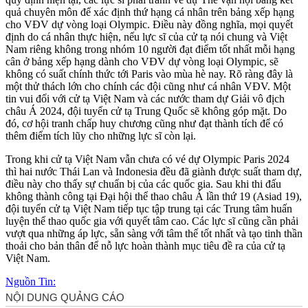
quả chuyên môn để xác định thứ hạng cá nhân trên bảng xếp hạng
cho VĐV dự vòng loại Olympic. Điều này đồng nghĩa, mọi quyết
định do cá nhân thực hiện, nếu lực sĩ của cử tạ nói chung và Việt
Nam riêng không trong nhóm 10 người đạt điểm tốt nhất mỗi hạng
cân ở bảng xếp hạng dành cho VĐV dự vòng loại Olympic, sẽ
không có suất chính thức tới Paris vào mùa hè nay. Rõ ràng đây là
một thử thách lớn cho chính các đội cũng như cá nhân VĐV. Một
tin vui đối với cử tạ Việt Nam và các nước tham dự Giải vô địch
châu Á 2024, đội tuyển cử tạ Trung Quốc sẽ không góp mặt. Do
đó, cơ hội tranh chấp huy chương cũng như đạt thành tích để có
thêm điểm tích lũy cho những lực sĩ còn lại.
Trong khi cử tạ Việt Nam vẫn chưa có vé dự Olympic Paris 2024
thì hai nước Thái Lan và Indonesia đều đã giành được suất tham dự,
điều này cho thấy sự chuẩn bị của các quốc gia. Sau khi thi đấu
không thành công tại Đại hội thể thao châu Á lần thứ 19 (Asiad 19),
đội tuyển cử tạ Việt Nam tiếp tục tập trung tại các Trung tâm huấn
luyện thể thao quốc gia với quyết tâm cao. Các lực sĩ cũng cần phải
vượt qua những áp lực, sẵn sàng với tâm thế tốt nhất và tạo tinh thần
thoải cho bản thân để nỗ lực hoàn thành mục tiêu đề ra của cử tạ
Việt Nam.
Nguồn Tin: