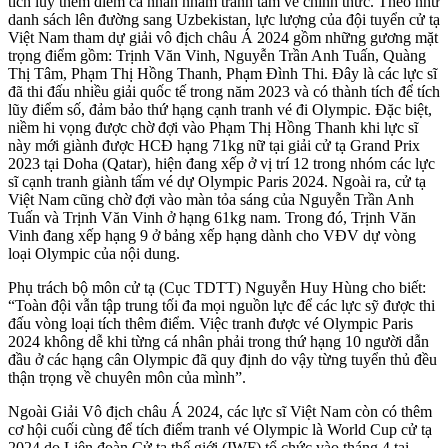
tích lũy thêm điểm cá nhân nhằm tranh tấm vé chính thức. Theo như
danh sách lên đường sang Uzbekistan, lực lượng của đội tuyển cử tạ
Việt Nam tham dự giải vô địch châu Á 2024 gồm những gương mặt
trọng điểm gồm: Trịnh Văn Vinh, Nguyễn Trần Anh Tuấn, Quàng
Thị Tâm, Phạm Thị Hồng Thanh, Phạm Đình Thi. Đây là các lực sĩ
đã thi đấu nhiều giải quốc tế trong năm 2023 và có thành tích để tích
lũy điểm số, đảm bảo thứ hạng cạnh tranh vé đi Olympic. Đặc biệt,
niềm hi vọng được chờ đợi vào Phạm Thị Hồng Thanh khi lực sĩ
này mới giành được HCĐ hạng 71kg nữ tại giải cử tạ Grand Prix
2023 tại Doha (Qatar), hiện đang xếp ở vị trí 12 trong nhóm các lực
sĩ cạnh tranh giành tấm vé dự Olympic Paris 2024. Ngoài ra, cử tạ
Việt Nam cũng chờ đợi vào màn tỏa sáng của Nguyễn Trần Anh
Tuấn và Trịnh Văn Vinh ở hạng 61kg nam. Trong đó, Trịnh Văn
Vinh đang xếp hạng 9 ở bảng xếp hạng dành cho VĐV dự vòng
loại Olympic của nội dung.
Phụ trách bộ môn cử tạ (Cục TDTT) Nguyễn Huy Hùng cho biết:
“Toàn đội vẫn tập trung tối đa mọi nguồn lực để các lực sỹ được thi
đấu vòng loại tích thêm điểm. Việc tranh được vé Olympic Paris
2024 không dễ khi từng cá nhân phải trong thứ hạng 10 người dẫn
đầu ở các hạng cân Olympic đã quy định do vậy từng tuyển thủ đều
thận trọng về chuyên môn của mình”.
Ngoài Giải Vô địch châu Á 2024, các lực sĩ Việt Nam còn có thêm
cơ hội cuối cùng để tích điểm tranh vé Olympic là World Cup cử tạ
2024 do Liên đoàn Cử tạ thế giới (IWF) tổ chức vào tháng 4 tại