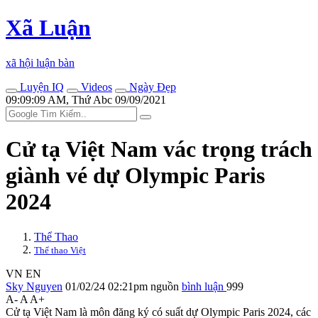
Xã Luận
xã hội luận bàn
Luyện IQ
Videos
Ngày Đẹp
09:09:09 AM, Thứ Abc 09/09/2021
Cử tạ Việt Nam vác trọng trách
giành vé dự Olympic Paris
2024
Thể Thao
Thể thao Việt
VN
EN
Sky Nguyen
01/02/24 02:21pm
nguồn
bình luận
999
A-
A
A+
Cử tạ Việt Nam là môn đăng ký có suất dự Olympic Paris 2024, các