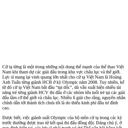
Cử tạ từng là một trong những nội dung thế mạnh của thể thao Việt
Nam khi tham dự các giải đấu trong khu vực châu lục và thế giới.
Lực sĩ mang lại vinh quang lớn nhất cho cử tạ Việt Nam là Hoàng
Anh Tuấn từng giành HCB ở kỳ Olympic năm 2008. Tuy nhiên, kể
từ đó cử tạ Việt Nam bắt đầu “tụt dốc”, dù vẫn xuất hiện nhiều tài
năng trẻ từng giành HCV thi đấu ở các nhóm lứa tuổi trẻ tại các giải
đấu tầm cỡ thế giới và châu lục. Nhiều lí giải cho rằng, nguyên nhân
chính dẫn tới thành tích chưa tốt là do thiếu kinh phí đầu tư đỉnh
cao.
Được biết, việc giành suất Olympic của bộ môn cử tạ trong các kỳ
trước thường được trao từ kết quả thi đấu đồng đội. Đáng chú ý, ở
quy định hiện tại, các lực sĩ phải tranh vé dự Thế vận hội bằng kết