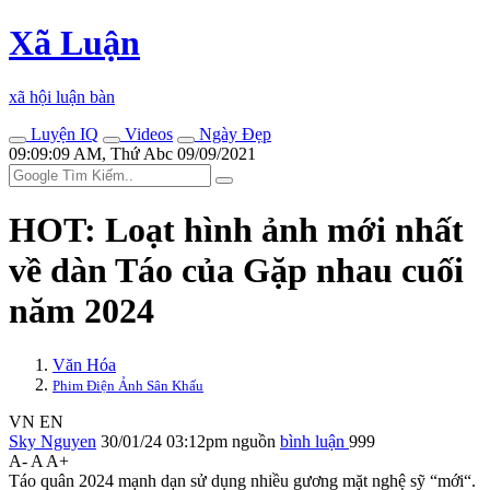
Xã Luận
xã hội luận bàn
Luyện IQ
Videos
Ngày Đẹp
09:09:09 AM, Thứ Abc 09/09/2021
HOT: Loạt hình ảnh mới nhất
về dàn Táo của Gặp nhau cuối
năm 2024
Văn Hóa
Phim Điện Ảnh Sân Khấu
VN
EN
Sky Nguyen
30/01/24 03:12pm
nguồn
bình luận
999
A-
A
A+
Táo quân 2024 mạnh dạn sử dụng nhiều gương mặt nghệ sỹ “mới“.