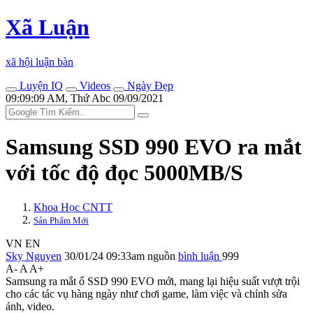
Xã Luận
xã hội luận bàn
Luyện IQ
Videos
Ngày Đẹp
09:09:09 AM, Thứ Abc 09/09/2021
Samsung SSD 990 EVO ra mắt
với tốc độ đọc 5000MB/S
Khoa Học CNTT
Sản Phẩm Mới
VN
EN
Sky Nguyen
30/01/24 09:33am
nguồn
bình luận
999
A-
A
A+
Samsung ra mắt ổ SSD 990 EVO mới, mang lại hiệu suất vượt trội
cho các tác vụ hàng ngày như chơi game, làm việc và chỉnh sửa
ảnh, video.