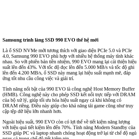
Samsung trình làng SSD 990 EVO thế hệ mới
Là ổ SSD NVMe mới tương thích với giao diện PCIe 5.0 và PCIe
4.0, Samsung 990 EVO phù hợp với nhiều hệ thống máy tính khác
nhau. So với phiên bản tiền nhiệm, 990 EVO mang lại cải thiện hiệu
suất lên đến 43%. Với tốc độ đọc lên đến 5.000 MB/s và tốc độ ghi
lên đến 4.200 MB/s, ổ SSD này mang lại hiệu suất mạnh mẽ, đáp
ứng tốt nhu cầu công việc và giải trí.
Tính năng nổi bật của 990 EVO là công nghệ Host Memory Buffer
(HMB). Công nghệ này cho phép SSD kết nối trực tiếp với DRAM
của bộ xử lý, giúp tối ưu hóa hiệu suất ngay cả khi không có
DRAM riêng. Điều này giúp cho khả năng tải game cũng như truy
cập tệp dữ liệu lớn nhanh hơn.
Ngoài hiệu suất, 990 EVO còn có lợi thế về tiết kiệm năng lượng
với hiệu quả tiết kiệm lên đến 70%. Tính năng Modern Standby của
SSD giúp PC và laptop nhanh chóng hoạt động trở lại từ chế độ ngủ
ngay cả trong chế độ tiết kiệm pin.