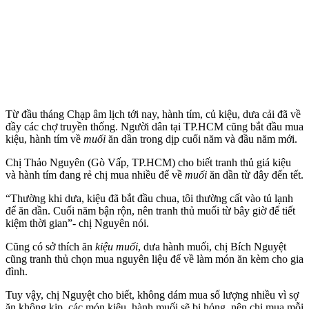
Từ đầu tháng Chạp âm lịch tới nay, hành tím, củ kiệu, dưa cải đã về
đầy các chợ truyền thống. Người dân tại TP.HCM cũng bắt đầu mua
kiệu, hành tím về
muối
ăn dần trong dịp cuối năm và đầu năm mới.
Chị Thảo Nguyên (Gò Vấp, TP.HCM) cho biết tranh thủ giá kiệu
và hành tím đang rẻ chị mua nhiều để về
muối
ăn dần từ đây đến tết.
“Thường khi dưa, kiệu đã bắt đầu chua, tôi thường cất vào tủ lạnh
để ăn dần. Cuối năm bận rộn, nên tranh thủ muối từ bây giờ để tiết
kiệm thời gian”- chị Nguyên nói.
Cũng có sở thích ăn
kiệu muối
, dưa hành muối, chị Bích Nguyệt
cũng tranh thủ chọn mua nguyên liệu để về làm món ăn kèm cho gia
đình.
Tuy vậy, chị Nguyệt cho biết, không dám mua số lượng nhiều vì sợ
ăn không kịp, các món kiệu, hành muối sẽ bị hỏng, nên chị mua mỗi