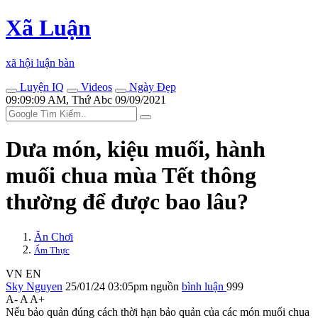
Xã Luận
xã hội luận bàn
Luyện IQ
Videos
Ngày Đẹp
09:09:09 AM, Thứ Abc 09/09/2021
Dưa món, kiệu muối, hành
muối chua mùa Tết thông
thường để được bao lâu?
Ăn Chơi
Ẩm Thực
VN
EN
Sky Nguyen
25/01/24 03:05pm
nguồn
bình luận
999
A-
A
A+
Nếu bảo quản đúng cách thời hạn bảo quản của các món muối chua