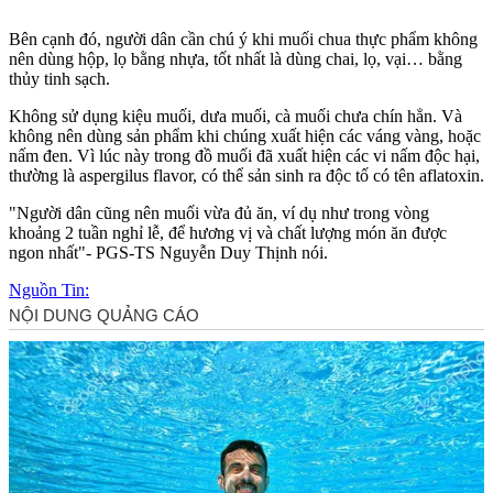
Bên cạnh đó, người dân cần chú ý khi muối chua thực phẩm không
nên dùng hộp, lọ bằng nhựa, tốt nhất là dùng chai, lọ, vại… bằng
thủy tinh sạch.
Không sử dụng kiệu muối, dưa muối, cà muối chưa chín hẳn. Và
không nên dùng sản phẩm khi chúng xuất hiện các váng vàng, hoặc
nấm đen. Vì lúc này trong đồ muối đã xuất hiện các vi nấm độc hại,
thường là aspergilus flavor, có thể sản sinh ra độc tố có tên aflatoxin.
"Người dân cũng nên muối vừa đủ ăn, ví dụ như trong vòng
khoảng 2 tuần nghỉ lễ, để hương vị và chất lượng món ăn được
ngon nhất"- PGS-TS Nguyễn Duy Thịnh nói.
Nguồn Tin: