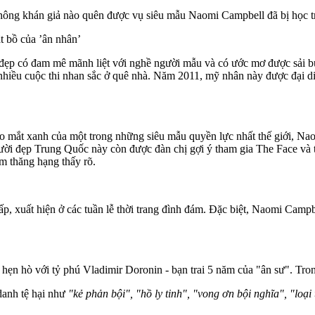
không khán giả nào quên được vụ siêu mẫu Naomi Campbell đã bị học tr
t bồ của ’ân nhân’
 có đam mê mãnh liệt với nghề người mẫu và có ước mơ được sải bước 
a nhiều cuộc thi nhan sắc ở quê nhà. Năm 2011, mỹ nhân này được đại 
 mắt xanh của một trong những siêu mẫu quyền lực nhất thế giới, Na
ời đẹp Trung Quốc này còn được đàn chị gợi ý tham gia The Face và t
m thăng hạng thấy rõ.
, xuất hiện ở các tuần lễ thời trang đình đám. Đặc biệt, Naomi Campbe
ẹn hò với tỷ phú Vladimir Doronin - bạn trai 5 năm của "ân sư". Tron
danh tệ hại như
"kẻ phản bội", "hồ ly tinh", "vong ơn bội nghĩa", "loại 