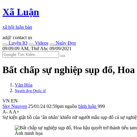
Xã Luận
xã hội luận bàn
ad@ contact us
Luyện IQ
Videos
Ngày Đẹp
09:09:09 AM, Thứ Abc 09/09/2021
Bất chấp sự nghiệp sụp đổ, Hoa
Văn Hóa
Người đẹp Quốc tế
VN
EN
Sky Nguyen
25/01/24 02:59pm
nguồn
bình luận
999
A-
A
A+
Sự kiện giật bồ của ’ân nhân’ khiến nữ người mẫu sụp đổ cả sự nghiệ
Ảnh minh họa