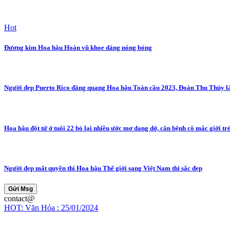
Hot
Đương kim Hoa hậu Hoàn vũ khoe dáng nóng bỏng
Người đẹp Puerto Rico đăng quang Hoa hậu Toàn cầu 2023, Đoàn Thu Thủy l
Hoa hậu đột tử ở tuổi 22 bỏ lại nhiều ước mơ dang dở, căn bệnh cô mắc giới trẻ
Người đẹp mất quyền thi Hoa hậu Thế giới sang Việt Nam thi sắc đẹp
Gửi Msg
contact@
HOT: Văn Hóa : 25/01/2024