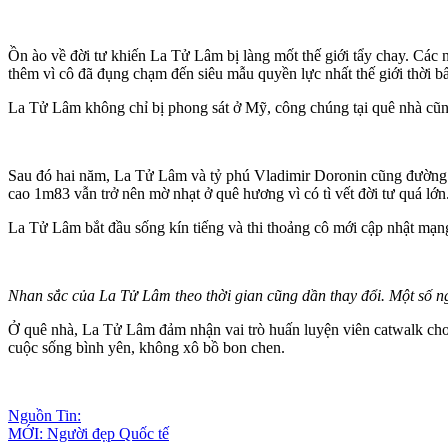
Ồn ào về đời tư khiến La Tử Lâm bị làng mốt thế giới tẩy chay. Các
thêm vì cô đã đụng chạm đến siêu mẫu quyền lực nhất thế giới thời 
La Tử Lâm không chỉ bị phong sát ở Mỹ, công chúng tại quê nhà cũn
Sau đó hai năm, La Tử Lâm và tỷ phú Vladimir Doronin cũng đường a
cao 1m83 vẫn trở nên mờ nhạt ở quê hương vì có tì vết đời tư quá lớn
La Tử Lâm bắt đầu sống kín tiếng và thi thoảng cô mới cập nhật mạng
Nhan sắc của La Tử Lâm theo thời gian cũng dần thay đổi. Một số n
Ở quê nhà, La Tử Lâm đảm nhận vai trò huấn luyện viên catwalk cho 
cuộc sống bình yên, không xô bồ bon chen.
Nguồn Tin:
MỚI: Người đẹp Quốc tế