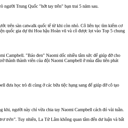
ò người Trung Quốc "hớt tay trên" bạn trai 5 năm sau.
trên sàn catwalk quốc tế từ khi còn nhỏ. Cô liên tục tìm kiếm cơ
diện quốc gia dự thi Hoa hậu Hoàn vũ và cô được lọt vào Top 5 chung
omi Campbell. "Báo đen" Naomi dốc nhiều tâm sức để giúp đỡ cho
rở thành thành viên của đội Naomi Campbell ở mùa đầu tiên phát
ll đưa học trò đi cùng ở các bữa tiệc hạng sang để giúp đỡ cô tạo
g khi, người này chỉ vừa chia tay Naomi Campbell cách đó vài tuần.
trơ trẽn"
. Tuy nhiên, La Tử Lâm không quan tâm đến dư luận và bất