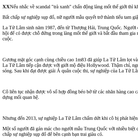
XX
Nếu nhắc về scandal "trà xanh" chấn động làng mốt thế giới thì 
Bất chấp sự nghiệp sụp đổ, nữ người mẫu quyết trở thành tiểu tam giậ
La Tử Lâm sinh năm 1987, đến từ Thượng Hải, Trung Quốc. Người đẹp
hội để có được chỗ đứng trong làng mốt thế giới và bắt đầu tham gi
cuộc.
Gương mặt góc cạnh cùng chiều cao 1m83 đã giúp La Tử Lâm lọt vào
La Tử Lâm tiếp cận được với giới mộ điệu Hollywood. Thậm chí, ngư
sóng. Sau khi đạt được giải Á quân cuộc thi, sự nghiệp của La Tử Lâ
Cô liên tục nhận được vô số hợp đồng béo bở từ các nhãn hàng cao cấp
dựng mối quan hệ.
Nhưng đến 2013, sự nghiệp La Tử Lâm chấm dứt khi cô bị phát hiện h
Một số người đã gán mác cho người mẫu Trung Quốc với nhiều biệt 
chấp sự nghiệp sụp đổ để bên cạnh bạn trai giàu có.