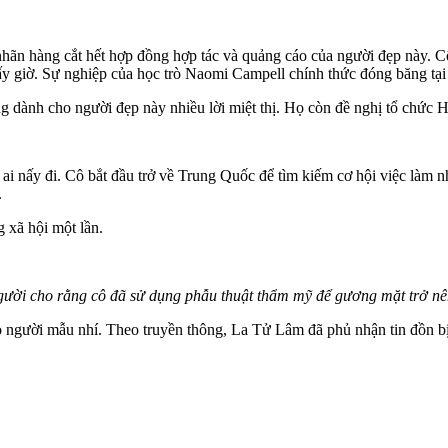
 nhãn hàng cắt hết hợp đồng hợp tác và quảng cáo của người đẹp này.
bấy giờ. Sự nghiệp của học trò Naomi Campell chính thức đóng băng tạ
g dành cho người đẹp này nhiều lời miệt thị. Họ còn đề nghị tổ chức 
i nấy đi. Cô bắt đầu trở về Trung Quốc để tìm kiếm cơ hội việc làm 
.
 xã hội một lần.
gười cho rằng cô đã sử dụng phẫu thuật thẩm mỹ để gương mặt trở nê
người mẫu nhí. Theo truyền thông, La Tử Lâm đã phủ nhận tin đồn bị p