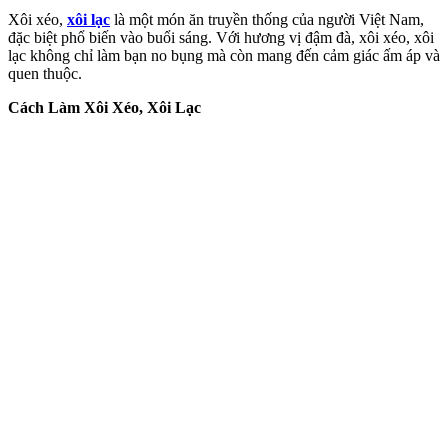
Xôi xéo,
xôi lạc
là một món ăn truyền thống của người Việt Nam,
đặc biệt phổ biến vào buổi sáng. Với hương vị đậm đà, xôi xéo, xôi
lạc không chỉ làm bạn no bụng mà còn mang đến cảm giác ấm áp và
quen thuộc.
Cách Làm Xôi Xéo, Xôi Lạc