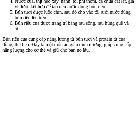
Nước cua, thịt heo xay, hành, tỏi phi thơm, cà chua cắt lát, gia
vị được kết hợp để tạo nên nước dùng bún riêu.
Bún tươi được luộc chín, sau đó cho vào tô, rưới nước dùng
bún riêu lên trên.
Bún riêu cua được trang trí bằng rau sống, rau húng quế và
ớt.
Bún riêu cua cung cấp năng lượng từ bún tươi và protein từ cua
đồng, thịt heo. Đây là một món ăn giàu dinh dưỡng, giúp cung cấp
năng lượng cho c‌ơ th‌ể và giữ cho bạn no lâu.