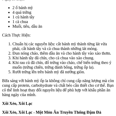
2 ổ bánh mỳ
4 quả trứng
1 củ hành tây
1 cà chua
Muối, tiêu, dầu ăn
Cách Thực Hiện:
Chuẩn bị các nguyên liệu: cắt bánh mỳ thành từng lát vừa
phải, cắt hành tây và cà chua thành những lát mỏng.
Đun nóng chảo, thêm dầu ăn và cho hành tây vào xào thơm.
Khi hành tây đã chín, cho cà chua vào xào chung.
Khi rau củ đã chín, đổ trứng vào chảo, chế biến trứng theo ý
muốn (trứng chiên, trứng đánh bông, trứng ốp la).
Rưới trứng lên trên bánh mỳ đã nướng giòn.
Bữa sáng với bánh mỳ ốp la không chỉ cung cấp năng lượng mà còn
cung cấp protein, carbohydrate và chất béo cần thiết cho c‌ơ th‌ể. Bạn
có thể linh hoạt thay đổi nguyên liệu để phù hợp với khẩu phần ăn
hàng ngày của mình.
Xôi Xéo, Xôi Lạc
Xôi Xéo, Xôi Lạc - Một Món Ăn Truyền Thống Đậm Đà