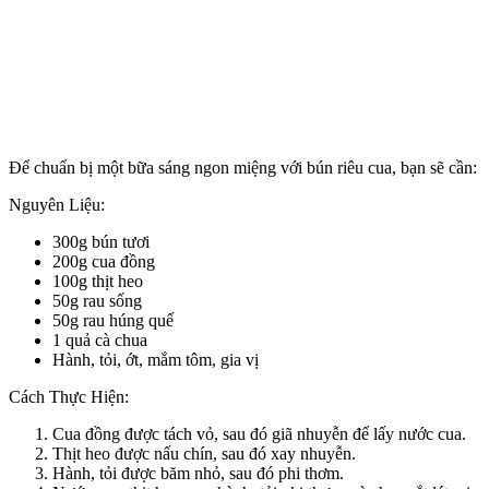
Để chuẩn bị một bữa sáng ngon miệng với bún riêu cua, bạn sẽ cần:
Nguyên Liệu:
300g bún tươi
200g cua đồng
100g thịt heo
50g rau sống
50g rau húng quế
1 quả cà chua
Hành, tỏi, ớt, mắm tôm, gia vị
Cách Thực Hiện:
Cua đồng được tách vỏ, sau đó giã nhuyễn để lấy nước cua.
Thịt heo được nấu chín, sau đó xay nhuyễn.
Hành, tỏi được băm nhỏ, sau đó phi thơm.