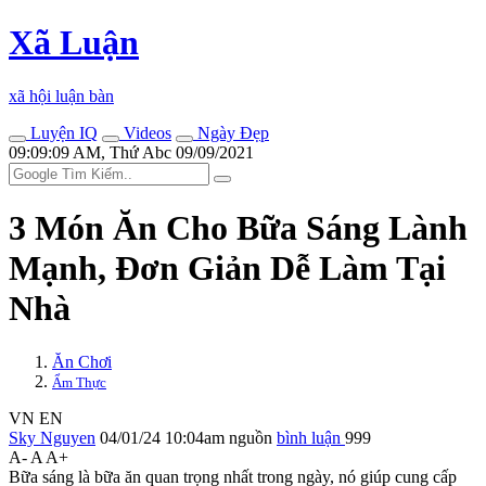
Xã Luận
xã hội luận bàn
Luyện IQ
Videos
Ngày Đẹp
09:09:09 AM, Thứ Abc 09/09/2021
3 Món Ăn Cho Bữa Sáng Lành
Mạnh, Đơn Giản Dễ Làm Tại
Nhà
Ăn Chơi
Ẩm Thực
VN
EN
Sky Nguyen
04/01/24 10:04am
nguồn
bình luận
999
A-
A
A+
Bữa sáng là bữa ăn quan trọng nhất trong ngày, nó giúp cung cấp