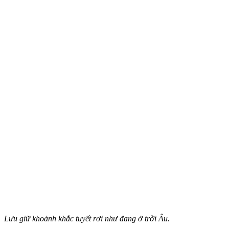
Lưu giữ khoảnh khắc tuyết rơi như đang ở trời Âu.