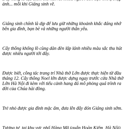
ảnh... mỗi khi Giáng sinh về.
Giáng sinh chính là dịp để lưu giữ những khoảnh khắc đáng nhớ
bên gia đình, bạn bè và những người thân yêu.
Cây thông khổng lồ cùng dàn đèn lấp lánh nhiều màu sắc thu hút
được nhiều người tới đây.
Được biết, công tác trang trí Nhà thờ Lớn được thực hiện từ đầu
tháng 12. Cây thông Noel lớn được dựng ngay trước cửa Nhà thờ
Lớn Hà Nội đi kèm với tiểu cảnh hang đá mô phỏng quá trình ra
đời của Chúa hài đồng.
Trẻ nhỏ được gia đình mặc ấm, đưa lên đây đón Giáng sinh sớm.
Tương tự, tại khu vực phố Hàng Mã (quận Hoàn Kiếm, Hà Nội),