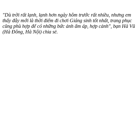
"Dù trời rất lạnh, lạnh hơn ngày hôm trước rất nhiều, nhưng em
thấy đây mới là thời điểm đi chơi Giáng sinh tốt nhất, trang phục
cũng phù hợp để có những bức ảnh ấm áp, hợp cảnh", bạn Hà Vũ
(Hà Đông, Hà Nội) chia sẻ.