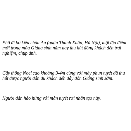
Phố đi bộ kiểu châu Âu (quận Thanh Xuân, Hà Nội), một địa điểm
mới trong mùa Giáng sinh năm nay thu hút đông khách đến trải
nghiệm, chụp ảnh.
Cây thông Noel cao khoảng 3-4m cùng với máy phun tuyết đã thu
hút được người dân du khách đến đây đón Giáng sinh sớm.
Người dân hào hứng với màn tuyết rơi nhân tạo này.