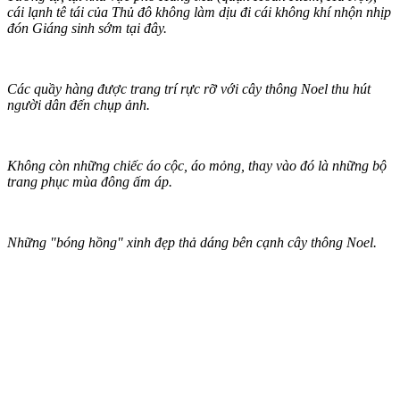
cái lạnh tê tái của Thủ đô không làm dịu đi cái không khí nhộn nhịp
đón Giáng sinh sớm tại đây.
Các quầy hàng được trang trí rực rỡ với cây thông Noel thu hút
người dân đến chụp ảnh.
Không còn những chiếc áo cộc, áo mỏng, thay vào đó là những bộ
trang phục mùa đông ấm áp.
Những "bóng hồng" xinh đẹp thả dáng bên cạnh cây thông Noel.