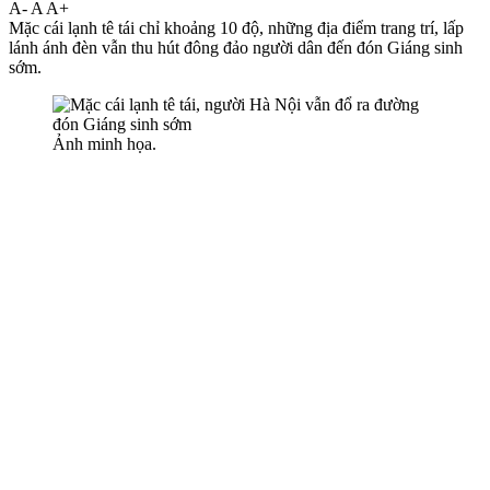
A-
A
A+
Mặc cái lạnh tê tái chỉ khoảng 10 độ, những địa điểm trang trí, lấp
lánh ánh đèn vẫn thu hút đông đảo người dân đến đón Giáng sinh
sớm.
Ảnh minh họa.