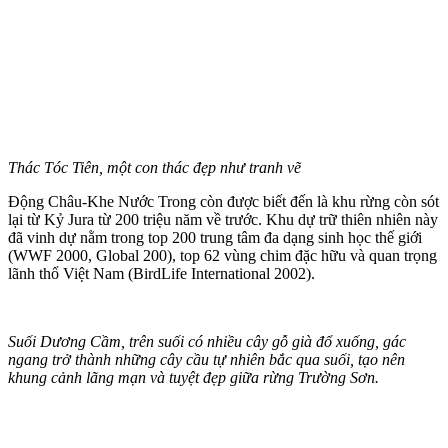
Thác Tóc Tiên, một con thác đẹp như tranh vẽ
Động Châu-Khe Nước Trong còn được biết đến là khu rừng còn sót
lại từ Kỷ Jura từ 200 triệu năm về trước. Khu dự trữ thiên nhiên này
đã vinh dự nằm trong top 200 trung tâm đa dạng sinh học thế giới
(WWF 2000, Global 200), top 62 vùng chim đặc hữu và quan trọng
lãnh thổ Việt Nam (BirdLife International 2002).
Suối Dương Cầm, trên suối có nhiều cây gỗ già đổ xuống, gác
ngang trở thành những cây cầu tự nhiên bắc qua suối, tạo nên
khung cảnh lãng mạn và tuyệt đẹp giữa rừng Trường Sơn.