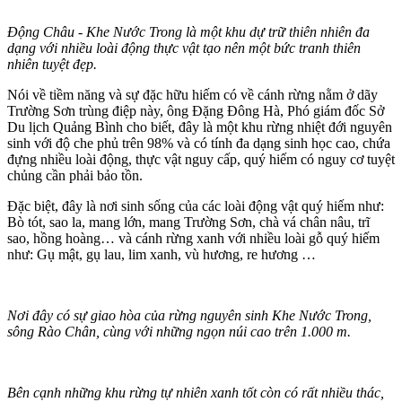
Động Châu - Khe Nước Trong là một khu dự trữ thiên nhiên đa
dạng với nhiều loài động thực vật tạo nên một bức tranh thiên
nhiên tuyệt đẹp.
Nói về tiềm năng và sự đặc hữu hiếm có về cánh rừng nằm ở dãy
Trường Sơn trùng điệp này, ông Đặng Đông Hà, Phó giám đốc Sở
Du lịch Quảng Bình cho biết, đây là một khu rừng nhiệt đới nguyên
sinh với độ che phủ trên 98% và có tính đa dạng sinh học cao, chứa
đựng nhiều loài động, thực vật nguy cấp, quý hiếm có nguy cơ tuyệt
chủng cần phải bảo tồn.
Đặc biệt, đây là nơi sinh sống của các loài động vật quý hiếm như:
Bò tót, sao la, mang lớn, mang Trường Sơn, chà vá chân nâu, trĩ
sao, hồng hoàng… và cánh rừng xanh với nhiều loài gỗ quý hiếm
như: Gụ mật, gụ lau, lim xanh, vù hương, re hương …
Nơi đây có sự giao hòa của rừng nguyên sinh Khe Nước Trong,
sông Rào Chân, cùng với những ngọn núi cao trên 1.000 m.
Bên cạnh những khu rừng tự nhiên xanh tốt còn có rất nhiều thác,