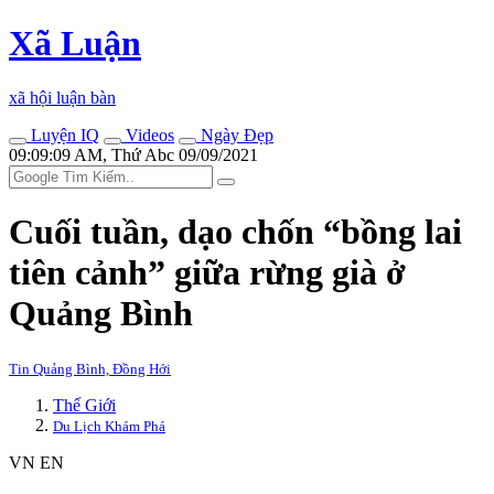
Xã Luận
xã hội luận bàn
Luyện IQ
Videos
Ngày Đẹp
09:09:09 AM, Thứ Abc 09/09/2021
Cuối tuần, dạo chốn “bồng lai
tiên cảnh” giữa rừng già ở
Quảng Bình
Tin Quảng Bình, Đồng Hới
Thế Giới
Du Lịch Khám Phá
VN
EN