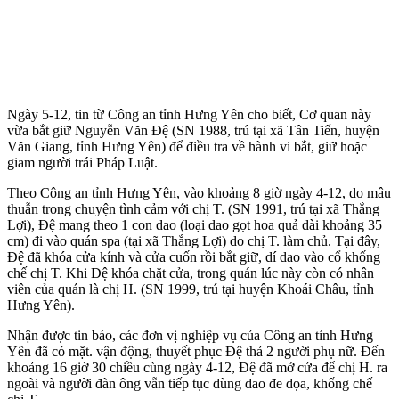
Ngày 5-12, tin từ Công an tỉnh Hưng Yên cho biết, Cơ quan này
vừa bắt giữ Nguyễn Văn Đệ (SN 1988, trú tại xã Tân Tiến, huyện
Văn Giang, tỉnh Hưng Yên) để điều tra về hành vi bắt, giữ hoặc
giam người trái Pháp Luật.
Theo Công an tỉnh Hưng Yên, vào khoảng 8 giờ ngày 4-12, do mâu
thuẫn trong chu‌yện tìn‌h cảm với chị T. (SN 1991, trú tại xã Thắng
Lợi), Đệ mang theo 1 con dao (loại dao gọt hoa quả dài khoảng 35
cm) đi vào quán spa (tại xã Thắng Lợi) do chị T. làm chủ. Tại đây,
Đệ đã khóa cửa kính và cửa cuốn rồi bắt giữ, dí dao vào cổ khống
chế chị T. Khi Đệ khóa chặt cửa, trong quán lúc này còn có nhân
viên của quán là chị H. (SN 1999, trú tại huyện Khoái Châu, tỉnh
Hưng Yên).
Nhận được tin báo, các đơn vị nghiệp vụ của Công an tỉnh Hưng
Yên đã có mặt. vận động, thuyết phục Đệ thả 2 người phụ nữ. Đến
khoảng 16 giờ 30 chiều cùng ngày 4-12, Đệ đã mở cửa để chị H. ra
ngoài và người đàn ông vẫn tiếp tục dùng dao đe dọa, khống chế