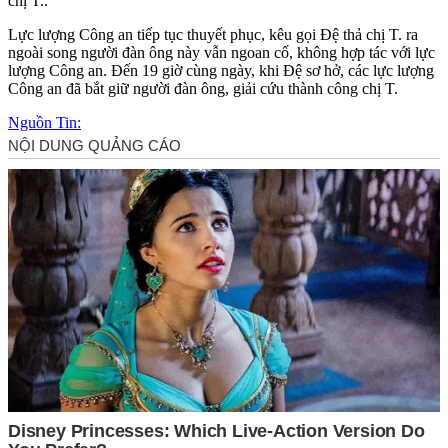
chị T..
Lực lượng Công an tiếp tục thuyết phục, kêu gọi Đệ thả chị T. ra
ngoài song người đàn ông này vẫn ngoan cố, không hợp tác với lực
lượng Công an. Đến 19 giờ cùng ngày, khi Đệ sơ hở, các lực lượng
Công an đã bắt giữ người đàn ông, giải cứu thành công chị T.
Nguồn Tin: