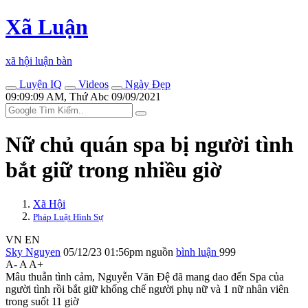
Xã Luận
xã hội luận bàn
Luyện IQ
Videos
Ngày Đẹp
09:09:09 AM, Thứ Abc 09/09/2021
Nữ chủ quán spa bị ngư‌ời tìn‌h
bắt giữ trong nhiều giờ
Xã Hội
Pháp Luật Hình Sự
VN
EN
Sky Nguyen
05/12/23 01:56pm
nguồn
bình luận
999
A-
A
A+
Mâu thuẫn tình cảm, Nguyễn Văn Đệ đã mang dao đến Spa của
ngư‌ời tìn‌h rồi bắt giữ khống chế người phụ nữ và 1 nữ nhân viên
trong suốt 11 giờ