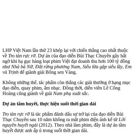
LHP Việt Nam lần thứ 23 khép lại với chiến thắng cao nhất thuộc
về
Tro tàn rực rỡ
. Dự án của đạo diễn Bùi Thạc Chuyên gây bất
ngờ khi hạ gục hàng loạt phim Việt đạt doanh thu hơn 100 tỷ đồng
như
Nhà bà Nữ
,
Đất rừng phương Nam
,
Siêu lừa gặp siêu lầy
,
Em
và Trịnh
để giành giải Bông sen Vàng.
Không những thế, tác phẩm còn thắng các giải thưởng ở hạng mục
đạo diễn, quay phim, âm nhạc. Đồng thời, diễn viên Lê Công
Hoàng cũng giành về giải
Nam phụ xuất sắc.
Dự án tâm huyết, thực hiện suốt thời gian dài
Tro tàn rực rỡ
là tác phẩm đánh dấu sự trở lại của đạo diễn Bùi
Thạc Chuyên sau 10 năm không ra mắt phim điện ảnh kể từ
Lời
nguyền huyết ngải
(2012). Theo nhà làm phim, đây là dự án tâm
huyết được anh ấp ủ trong suốt thời gian dài.