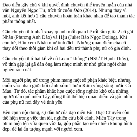
Đạo diễn gây chú ý khi quyết định chuyển thể truyện ngắn của nhà
văn Nguyễn Ngọc Tư, trích từ cuốn
Đảo
(2014). Nhưng thay vì
một, anh kết hợp 2 câu chuyện hoàn toàn khác nhau để tạo thành tác
phẩm thống nhất.
Câu chuyện thứ nhất xoay quanh mối quan hệ rối rắm giữa 2 cô gái
Nhàn (Phương Anh Đào) và Hậu (Juliet Bảo Ngọc Doling). Khi
còn trẻ, Hậu xem Nhàn như tình địch. Nhưng quan điểm của cô
thay đổi theo thời gian khi cả hai đều trở thành phụ nữ có gia đình.
Câu chuyện thứ hai kể về cô Loan “khùng” (NSƯT Hạnh Thúy),
vô tình gặp lại gã đàn ông làm nhục mình từ nhỏ giữa ngôi chùa
nghèo rách nát.
Mỗi người phụ nữ trong phim mang một số phận khác biệt, nhưng
cuốn vào nhau giữa bối cảnh xóm Thơm Rơm vùng sông nước Cà
Mau. Từ đó, tác phẩm khắc họa cuộc sống nghèo khó của những
người dân quê miền Tây, đồng thời thể hiện quan điểm và góc nhìn
của phụ nữ nơi đây về tình yêu.
Bên cạnh nội dung, sự đầu tư của đạo diễn Bùi Thạc Chuyên còn
thể hiện trong việc tìm tòi, nghiên cứu bối cảnh. Miền Tây trong
phim hiện lên vừa quen vừa lạ, góp phần tạo nên nhiều khung hình
đẹp, để lại ấn tượng mạnh với người xem.