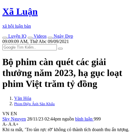
Xã Luận
xã hội luận bàn
Luyện IQ
Videos
Ngày Đẹp
09:09:09 AM, Thứ Abc 09/09/2021
Bộ phim càn quét các giải
thưởng năm 2023, hạ gục loạt
phim Việt trăm tỷ đồng
Văn Hóa
Phim Điện Ảnh Sân Khấu
VN
EN
Sky Nguyen
28/11/23 02:44pm
nguồn
bình luận
999
A-
A
A+
Khi ra mắt, ’Tro tàn rực rỡ’ không có thành tích doanh thu ấn tượng.