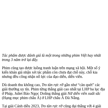
Tác phẩm được đánh giá là một trong những phim Việt hay nhất
trong 3 năm trở lại đây.
Phim cũng tạo được luồng tranh luận trên mạng xã hội. Một số ý
kiến khán giả nhận xét tác phẩm còn chưa đạt chỗ này, chỗ kia
nhưng đều công nhận nỗ lực của đạo diễn, diễn viên.
Dù doanh thu không cao,
Tro tàn rực rỡ
gần như “càn quét” các
giải thưởng uy tín. Phim từng thắng giải cao nhất tại LHP ba lục địa
ở Pháp, Juliet Bảo Ngọc Doling thắng giải
Nữ diễn viên xuất sắc
(Hạng mục phim châu Á) ở LHP châu Á Đà Nẵng.
Tại giải Cánh diều 2023,
Tro tàn rực rỡ
cũng đại thắng với 4 giải