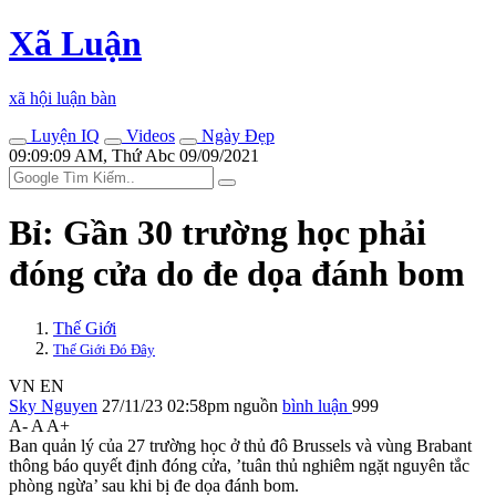
Xã Luận
xã hội luận bàn
Luyện IQ
Videos
Ngày Đẹp
09:09:09 AM, Thứ Abc 09/09/2021
Bỉ: Gần 30 trường học phải
đóng cửa do đe dọa đánh bom
Thế Giới
Thế Giới Đó Đây
VN
EN
Sky Nguyen
27/11/23 02:58pm
nguồn
bình luận
999
A-
A
A+
Ban quản lý của 27 trường học ở thủ đô Brussels và vùng Brabant
thông báo quyết định đóng cửa, ’tuân thủ nghiêm ngặt nguyên tắc
phòng ngừa’ sau khi bị đe dọa đánh bom.