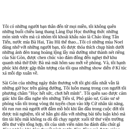
Tôi có những người bạn thân đến từ mọi miền, tôi không quên
những buổi chiều lang thang Làng Đại Học thưởng thức những
món sinh viên mà cả nhóm tôi khoái khẩu nào là Cháo lòng Tân
Tiến, nước mía Bà Hai, Tàu Hũ thể thao...Tôi có những mùa Noel
đáng nhớ với những người bạn, tôi được thỏa thích chụp hình dưới
những ánh đèn trang hoàng lộng lẫy mà dường như thành nét riêng
của Sài Gòn, được chen chúc vào đám đông đến nghẹt thở khu
quanh nhà thờ Đức Bà mà mãi hôm sau mới về phòng. Và, tôi hạnh
phúc khi được gặp thần tượng của tôi qua những show diễn ở Kí túc
xá mỗi dịp xuân về.
Sài Gòn của những ngày thân thương với tôi ghi dấu nhất vẫn là
những giờ học trên giảng đường, Tôi luôn mang trong con người tôi
phương châm "Học hết sức, chơi hết mình". Tôi quên sao được cảm
giác khi lần đầu nghe tên những Tiến sĩ, Phó giáo sư, Giáo sư sẽ
phỏng vấn tôi trong vòng thi tuyển chọn vào lớp Cử nhân tài năng,
tôi run run mà người ướt đẫm mồ hôi khi lần đầu trong cuộc đời tôi
được trải nghiệm, tôi sẽ hằn ghi dấu với những bài tiểu luận khó mà
tìm tài liệu mãi không ra dù đã chạy ngược xuôi từ thư viện trường
đến thư viện tổng hợp, tôi của sinh viên năm ba đánh dấu chút gì