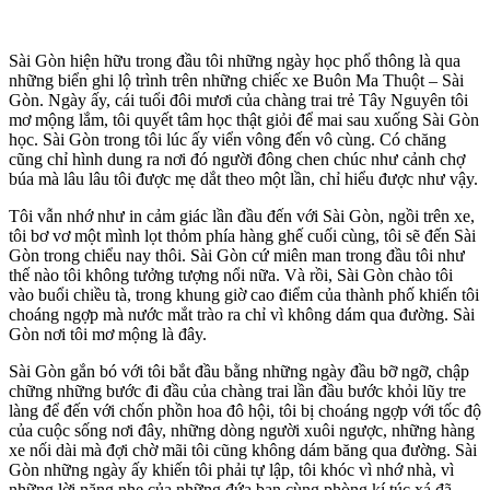
Sài Gòn hiện hữu trong đầu tôi những ngày học phổ thông là qua
những biển ghi lộ trình trên những chiếc xe Buôn Ma Thuột – Sài
Gòn. Ngày ấy, cái tuổi đôi mươi của chàng trai trẻ Tây Nguyên tôi
mơ mộng lắm, tôi quyết tâm học thật giỏi để mai sau xuống Sài Gòn
học. Sài Gòn trong tôi lúc ấy viển vông đến vô cùng. Có chăng
cũng chỉ hình dung ra nơi đó người đông chen chúc như cảnh chợ
búa mà lâu lâu tôi được mẹ dắt theo một lần, chỉ hiểu được như vậy.
Tôi vẫn nhớ như in cảm giác lần đầu đến với Sài Gòn, ngồi trên xe,
tôi bơ vơ một mình lọt thỏm phía hàng ghế cuối cùng, tôi sẽ đến Sài
Gòn trong chiểu nay thôi. Sài Gòn cứ miên man trong đầu tôi như
thế nào tôi không tưởng tượng nổi nữa. Và rồi, Sài Gòn chào tôi
vào buổi chiều tà, trong khung giờ cao điểm của thành phố khiến tôi
choáng ngợp mà nước mắt trào ra chỉ vì không dám qua đường. Sài
Gòn nơi tôi mơ mộng là đây.
Sài Gòn gắn bó với tôi bắt đầu bằng những ngày đầu bỡ ngỡ, chập
chững những bước đi đầu của chàng trai lần đầu bước khỏi lũy tre
làng để đến với chốn phồn hoa đô hội, tôi bị choáng ngợp với tốc độ
của cuộc sống nơi đây, những dòng người xuôi ngược, những hàng
xe nối dài mà đợi chờ mãi tôi cũng không dám băng qua đường. Sài
Gòn những ngày ấy khiến tôi phải tự lập, tôi khóc vì nhớ nhà, vì
những lời nặng nhẹ của những đứa bạn cùng phòng kí túc xá đã