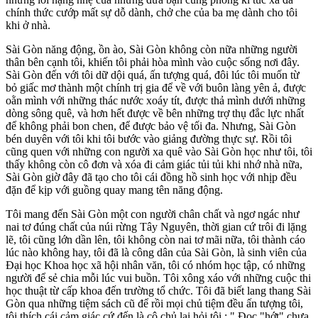
chính thức cướp mất sự dỗ dành, chở che của ba mẹ dành cho tôi
khi ở nhà.
Sài Gòn năng động, ồn ào, Sài Gòn không còn nữa những người
thân bên cạnh tôi, khiến tôi phải hòa mình vào cuộc sống nơi đây.
Sài Gòn đến với tôi dữ dội quá, ấn tượng quá, đôi lúc tôi muốn từ
bỏ giấc mơ thành một chính trị gia để về với buôn làng yên ả, được
oằn mình với những thác nước xoáy tít, được thả mình dưới những
dòng sông quê, và hơn hết được về bên những trợ thụ đắc lực nhất
để không phải bon chen, để được bảo vệ tối đa. Nhưng, Sài Gòn
bén duyên với tôi khi tôi bước vào giảng đường thực sự. Rồi tôi
cũng quen với những con người xa quê vào Sài Gòn học như tôi, tôi
thấy không còn cô đơn và xóa đi cảm giác tủi tủi khi nhớ nhà nữa,
Sài Gòn giờ đây đã tạo cho tôi cái đồng hồ sinh học với nhịp đều
đặn để kịp với guồng quay mang tên năng động.
Tôi mang đến Sài Gòn một con người chân chất và ngơ ngác như
nai tơ đúng chất của núi rừng Tây Nguyên, thời gian cứ trôi đi lặng
lẽ, tôi cũng lớn dần lên, tôi không còn nai tơ mãi nữa, tôi thành cáo
lúc nào không hay, tôi đã là công dân của Sài Gòn, là sinh viên của
Đại học Khoa học xã hội nhân văn, tôi có nhóm học tập, có những
người để sẻ chia mỗi lúc vui buồn. Tôi xông xáo với những cuộc thi
học thuật từ cấp khoa đến trường tổ chức. Tôi đã biết lang thang Sài
Gòn qua những tiệm sách cũ để rồi mọi chủ tiệm đều ấn tượng tôi,
tôi thích cái cảm giác cứ đến là cô chủ lại hỏi tôi : " Đọc "hớt" chưa