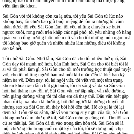
đáng tự hào khi dám thuyết trình trước đám đông mà được giảng
viên tấm tắc khen.
Sài Gòn với tôi không còn xa lạ nữa, tôi yêu Sài Gòn từ lúc nào
không hay, tôi chưa bao giờ buột miệng để tôii ra nhưng tôi cảm
nhận được tôi yêu Sài Gòn lắm, tôi yêu những chuyến xe buýt
ngược xuôi, rong ruổi trên khắp các ngả phố, tôi yêu những cô hàng
quán ven cổng trường luôn niềm nở và cho tôi những món ngon mà
tôi không bao giờ quên và nhiều nhiều lắm những điều tôi không
sao kể hết.
Tôi nhớ Sài Gòn. Nhớ lắm, Sài Gòn đã cho tôi nhiều thứ quá, Sài
Gòn dạy tôi mạnh mẽ hơn, bản lĩnh hơn, Sài Gòn cho tôi biết tôi là
ai và tôi phải làm gì, Sài Gòn cho tôi môi trường học thuật quá tuyệt
vời, cho tôi những người bạn mà mỗi khi nhắc đến là biết bao kỷ
niệm ùa về. Đêm nay, tôi lại ngồi viết, tôi viết với một tâm trạng
khoan khoái xen lẫn chút gợi buồn, tôi đã sống và đã xa Sài Gòn
hơn hai tháng nay rồi, ừ, Sài Gòn vẫn cứ tấp nập, vẫn tắc đường,
trên giảng đường vắng tôi thì đàn em đã thay thế. Dẫu vẫn biết gặp
nhau rồi lại xa nhau là thường, bởi đời người là những chuyến đi
nhưng sao xa Sài Gòn tôi thấy bồi hồi đến thế. Hễ có gì là tôi lại
đem Sài Gòn để so sánh, để ví von trong suy nghĩ của tôi, Sài Gòn
không mưa dầm như quê tôi, Sài Gòn món gì cũng có...Tim tôi sao
cứ se thắt lại, Sài Gòn đã đi vào trong tâm hồn tôi, Sài Gòn sẽ là
một chương lớn trong cuốn nhật ký của tôi, tôi sẽ dựng một clip
thiệt hoành tráng về thời sinh viên mà hai tiếng Sài Gòn cho phông