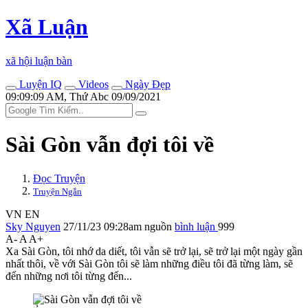
Xã Luận
xã hội luận bàn
Luyện IQ
Videos
Ngày Đẹp
09:09:09 AM, Thứ Abc 09/09/2021
Sài Gòn vẫn đợi tôi về
Đọc Truyện
Truyện Ngắn
VN
EN
Sky Nguyen
27/11/23 09:28am
nguồn
bình luận
999
A-
A
A+
Xa Sài Gòn, tôi nhớ da diết, tôi vẫn sẽ trở lại, sẽ trở lại một ngày gần
nhất thôi, về với Sài Gòn tôi sẽ làm những điều tôi đã từng làm, sẽ
đến những nơi tôi từng đến...