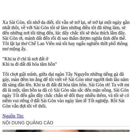
Xa Sài Gòn, tôi nhớ da diết, tôi vẫn sẽ trở lại, sẽ trở lại một ngày gần
nhất thôi, về với Sài Gòn tôi sẽ làm những điều tôi đã từng làm, sẽ
đến những nơi tôi từng đến, lúc đấy chắc tôi sẽ thỏa thích lắm đây.
Sài Gòn ơi, mảnh đất đến rồi đi sao thấm đượm nghĩa tình đến thế.
Tôi lật lại thơ Chế Lan Viên mà tôi hay ngấu nghiến thời phổ thông
mơ mộng ấy.
"Khi ta ở chỉ là nơi đất ở
Khi ta đi đất đã hóa tâm hồn"
Tôi chợt giật mình, giữa đại ngàn Tây Nguyên những tiếng gà đã
gáy, màn đêm im ắng để tôi viết về Sài Gòn như ngư‌ời tìn‌h lâu năm
đã sáng dần lên. Khi ta đi đất đã hóa tâm hồn. Sài Gòn ơi! Ta với mi
đã là một, tâm hồn ta đã có Sài Gòn sâu sắc đến mặn nồng. Sài Gòn
ngày Tôi đến gần đây chắc chắn sẽ đổi thay nhiều thêm, và tôi sẽ có
niềm vui riêng ở đất Sài Gòn vào ngày làm lễ Tốt nghiệp. Rồi Sài
Gòn vẫn đợi tôi về thôi.
Nguồn Tin: